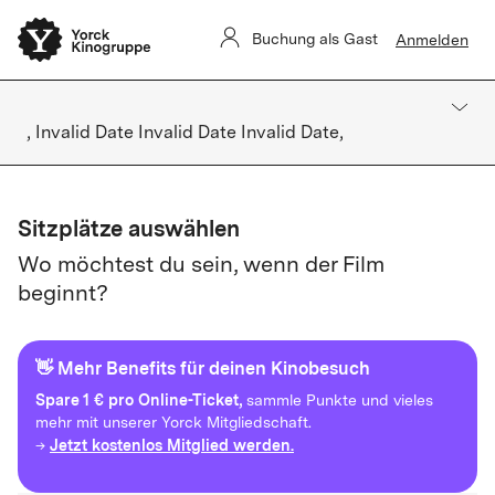
Buchung als Gast
Anmelden
, Invalid Date Invalid Date Invalid Date,
Sitzplätze auswählen
Wo möchtest du sein, wenn der Film
beginnt?
👋 Mehr Benefits für deinen Kinobesuch
Spare
1 € pro Online-Ticket,
sammle Punkte und vieles
mehr mit unserer Yorck Mitgliedschaft.
Jetzt kostenlos Mitglied werden.
→