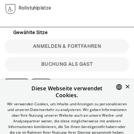
Rollstuhlplätze
Gewählte Sitze
ANMELDEN & FORTFAHREN
BUCHUNG ALS GAST
×
Diese Webseite verwendet
Cookies.
Bitte beachte: Gastbuchungen sind nicht stornierbar.
ENGLISH
Wir verwenden Cookies, um Inhalte und Anzeigen zu personalisieren
Registriere dich kostenlos für bis zu 90 min vor Filmbeginn
und unseren Datenverkehr zu analysieren. Wir geben Informationen
stornierbare Tickets für reguläre Vorstellungen.
GERMAN
über Ihre Nutzung unserer Website auch an unsere Werbe- und
Unlimited-Mitglied? Melde dich an, um deine Benefits
Analysepartner weiter, die diese möglicherweise mit anderen
nutzen zu können.
Informationen kombinieren, die Sie ihnen bereitgestellt haben oder
die sie im Rahmen Ihrer Nutzung ihrer Dienste gesammelt haben.