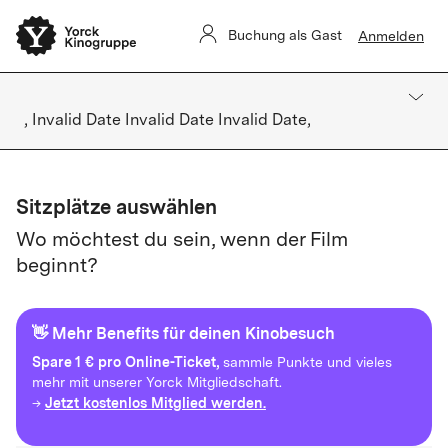
Buchung als Gast
Anmelden
, Invalid Date Invalid Date Invalid Date,
Sitzplätze auswählen
Wo möchtest du sein, wenn der Film
beginnt?
👋 Mehr Benefits für deinen Kinobesuch
Spare
1 € pro Online-Ticket,
sammle Punkte und vieles
mehr mit unserer Yorck Mitgliedschaft.
Jetzt kostenlos Mitglied werden.
→