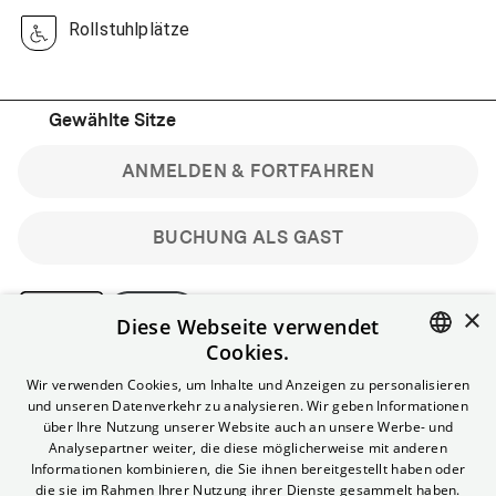
Rollstuhlplätze
Gewählte Sitze
ANMELDEN & FORTFAHREN
BUCHUNG ALS GAST
×
Diese Webseite verwendet
Cookies.
Bitte beachte: Gastbuchungen sind nicht stornierbar.
ENGLISH
Wir verwenden Cookies, um Inhalte und Anzeigen zu personalisieren
Registriere dich kostenlos für bis zu 90 min vor Filmbeginn
und unseren Datenverkehr zu analysieren. Wir geben Informationen
stornierbare Tickets für reguläre Vorstellungen.
GERMAN
über Ihre Nutzung unserer Website auch an unsere Werbe- und
Unlimited-Mitglied? Melde dich an, um deine Benefits
Analysepartner weiter, die diese möglicherweise mit anderen
nutzen zu können.
Informationen kombinieren, die Sie ihnen bereitgestellt haben oder
die sie im Rahmen Ihrer Nutzung ihrer Dienste gesammelt haben.