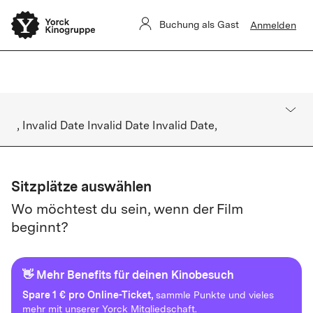
Yorck Unlimited-Aboverwaltung ist derzeit eingeschränkt.
Buchung als Gast
Anmelden
Buchungen sind nicht betroffen.
, Invalid Date Invalid Date Invalid Date,
Sitzplätze auswählen
Wo möchtest du sein, wenn der Film
beginnt?
👋 Mehr Benefits für deinen Kinobesuch
Spare
1 € pro Online-Ticket,
sammle Punkte und vieles
mehr mit unserer Yorck Mitgliedschaft.