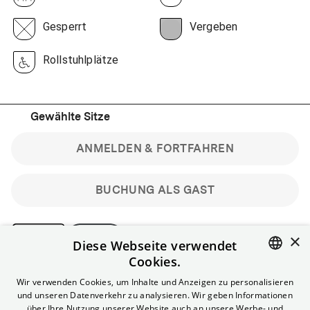
Gesperrt
Vergeben
Rollstuhlplätze
Gewählte Sitze
ANMELDEN & FORTFAHREN
BUCHUNG ALS GAST
×
Diese Webseite verwendet
Cookies.
Bitte beachte: Gastbuchungen sind nicht stornierbar.
ENGLISH
Wir verwenden Cookies, um Inhalte und Anzeigen zu personalisieren
Registriere dich kostenlos für bis zu 90 min vor Filmbeginn
und unseren Datenverkehr zu analysieren. Wir geben Informationen
stornierbare Tickets für reguläre Vorstellungen.
GERMAN
über Ihre Nutzung unserer Website auch an unsere Werbe- und