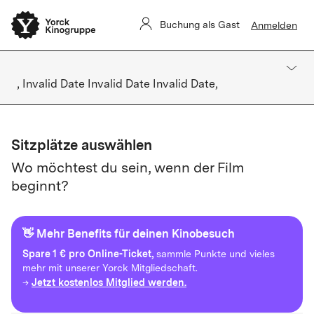
Buchung als Gast
Anmelden
, Invalid Date Invalid Date Invalid Date,
Sitzplätze auswählen
Wo möchtest du sein, wenn der Film
beginnt?
👋 Mehr Benefits für deinen Kinobesuch
Spare
1 € pro Online-Ticket,
sammle Punkte und vieles
mehr mit unserer Yorck Mitgliedschaft.
Jetzt kostenlos Mitglied werden.
→