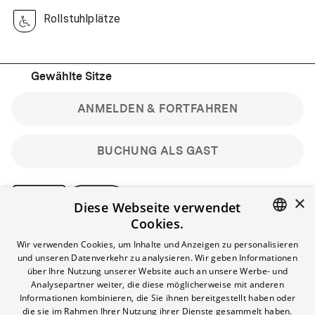
Rollstuhlplätze
Gewählte Sitze
ANMELDEN & FORTFAHREN
BUCHUNG ALS GAST
×
Diese Webseite verwendet
Cookies.
Bitte beachte: Gastbuchungen sind nicht stornierbar.
ENGLISH
Wir verwenden Cookies, um Inhalte und Anzeigen zu personalisieren
Registriere dich kostenlos für bis zu 90 min vor Filmbeginn
und unseren Datenverkehr zu analysieren. Wir geben Informationen
stornierbare Tickets für reguläre Vorstellungen.
GERMAN
über Ihre Nutzung unserer Website auch an unsere Werbe- und
Unlimited-Mitglied? Melde dich an, um deine Benefits
Analysepartner weiter, die diese möglicherweise mit anderen
nutzen zu können.
Informationen kombinieren, die Sie ihnen bereitgestellt haben oder
die sie im Rahmen Ihrer Nutzung ihrer Dienste gesammelt haben.