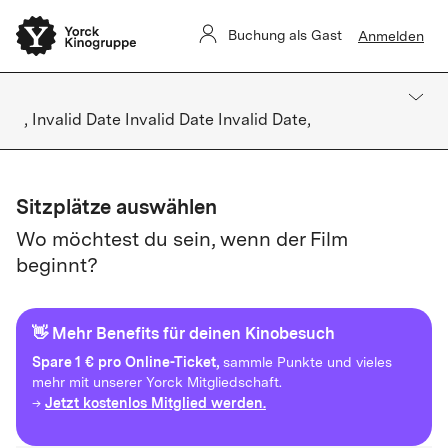
Buchung als Gast
Anmelden
, Invalid Date Invalid Date Invalid Date,
Sitzplätze auswählen
Wo möchtest du sein, wenn der Film
beginnt?
👋 Mehr Benefits für deinen Kinobesuch
Spare
1 € pro Online-Ticket,
sammle Punkte und vieles
mehr mit unserer Yorck Mitgliedschaft.
Jetzt kostenlos Mitglied werden.
→