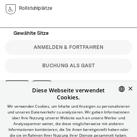
Rollstuhlplätze
Gewählte Sitze
ANMELDEN & FORTFAHREN
BUCHUNG ALS GAST
×
Diese Webseite verwendet
Cookies.
Bitte beachte: Gastbuchungen sind nicht stornierbar.
ENGLISH
Wir verwenden Cookies, um Inhalte und Anzeigen zu personalisieren
Registriere dich kostenlos für bis zu 90 min vor Filmbeginn
und unseren Datenverkehr zu analysieren. Wir geben Informationen
stornierbare Tickets für reguläre Vorstellungen.
GERMAN
über Ihre Nutzung unserer Website auch an unsere Werbe- und
Unlimited-Mitglied? Melde dich an, um deine Benefits
Analysepartner weiter, die diese möglicherweise mit anderen
nutzen zu können.
Informationen kombinieren, die Sie ihnen bereitgestellt haben oder
die sie im Rahmen Ihrer Nutzung ihrer Dienste gesammelt haben.