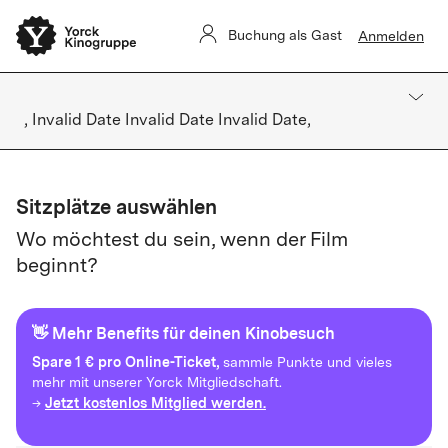
Buchung als Gast
Anmelden
, Invalid Date Invalid Date Invalid Date,
Sitzplätze auswählen
Wo möchtest du sein, wenn der Film
beginnt?
👋 Mehr Benefits für deinen Kinobesuch
Spare
1 € pro Online-Ticket,
sammle Punkte und vieles
mehr mit unserer Yorck Mitgliedschaft.
Jetzt kostenlos Mitglied werden.
→