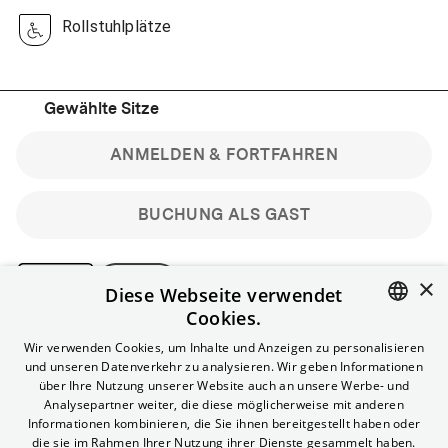
Rollstuhlplätze
Gewählte Sitze
ANMELDEN & FORTFAHREN
BUCHUNG ALS GAST
×
Diese Webseite verwendet
Cookies.
Bitte beachte: Gastbuchungen sind nicht stornierbar.
ENGLISH
Wir verwenden Cookies, um Inhalte und Anzeigen zu personalisieren
Registriere dich kostenlos für bis zu 90 min vor Filmbeginn
und unseren Datenverkehr zu analysieren. Wir geben Informationen
stornierbare Tickets für reguläre Vorstellungen.
GERMAN
über Ihre Nutzung unserer Website auch an unsere Werbe- und
Unlimited-Mitglied? Melde dich an, um deine Benefits
Analysepartner weiter, die diese möglicherweise mit anderen
nutzen zu können.
Informationen kombinieren, die Sie ihnen bereitgestellt haben oder
die sie im Rahmen Ihrer Nutzung ihrer Dienste gesammelt haben.