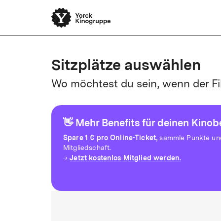
Sitzplätze auswählen
Wo möchtest du sein, wenn der Fi
👋 Mehr Benefits für deinen Kino
Spare
1 € pro Online-Ticket,
sammle Punkte und 
Mitgliedschaft.
Jetzt kostenlos Mitglied werden.
→