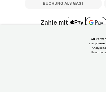
BUCHUNG ALS GAST
Zahle mit
Bitte beachte: Gastbuchungen sind nicht stornier
Wir verwen
min vor Filmbeginn stornierbare Tickets für regu
analysieren
Melde dich an, um deine Benefits nutzen zu kön
Analysepa
ihnen bere
Häufig gestellte Fragen
Kann ich Tickets stornieren
© Yorck-Kino GmbH
Nur sofern du die Buchung angemeldet mit e
durchführst.
Alle deine Buchungen findest du 
Tickets kostenlos bis 90 Minuten vor Vorstel
stornieren.