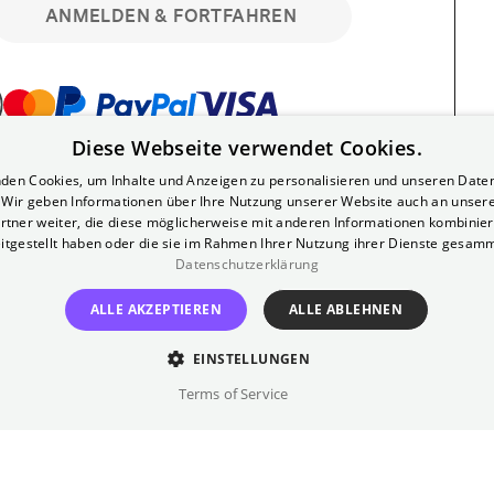
ANMELDEN & FORTFAHREN
Diese Webseite verwendet Cookies.
bar. Registriere dich kostenlos für bis zu 90
den Cookies, um Inhalte und Anzeigen zu personalisieren und unseren Date
läre Vorstellungen. Unlimited-Mitglied?
. Wir geben Informationen über Ihre Nutzung unserer Website auch an unser
nen.
rtner weiter, die diese möglicherweise mit anderen Informationen kombiniere
itgestellt haben oder die sie im Rahmen Ihrer Nutzung ihrer Dienste gesam
Datenschutzerklärung
ALLE AKZEPTIEREN
ALLE ABLEHNEN
EINSTELLUNGEN
?
Impressum
AGB
Terms of Service
inem kostenlosen Yorck-Mitgliedskonto
im Bereich "Mein Konto". Dort kannst du
lungsbeginn ganz bequem mit zwei Klicks