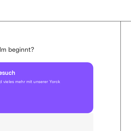
lm beginnt?
besuch
vieles mehr mit unserer Yorck