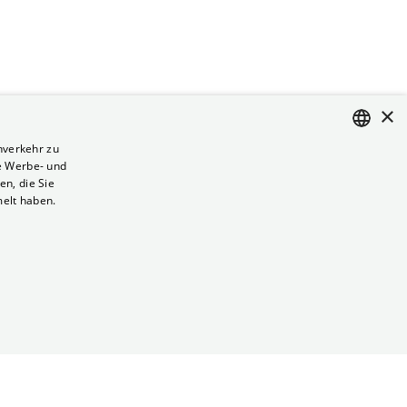
×
nverkehr zu
e Werbe- und
ENGLISH
n, die Sie
GERMAN
melt haben.
Vertrag kündigen
Datenschutz
Cookies