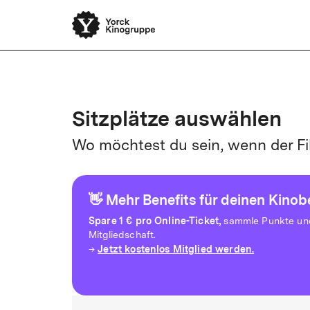
Yor
Sitzplätze auswählen
Wo möchtest du sein, wenn der Fi
👋 Mehr Benefits für deinen Kino
Spare
1 € pro Online-Ticket,
sammle Punkte und 
Mitgliedschaft.
Jetzt kostenlos Mitglied werden.
→