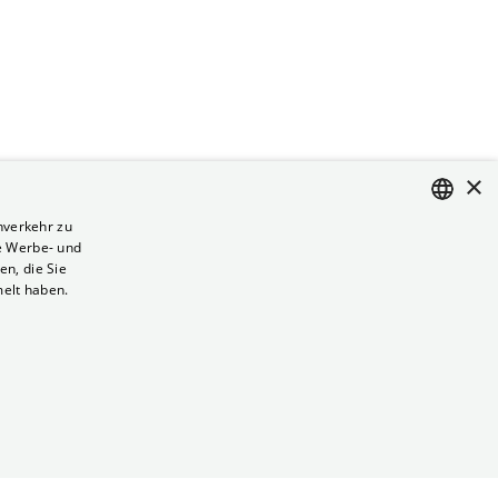
×
nverkehr zu
e Werbe- und
ENGLISH
n, die Sie
GERMAN
melt haben.
Vertrag kündigen
Datenschutz
Cookies