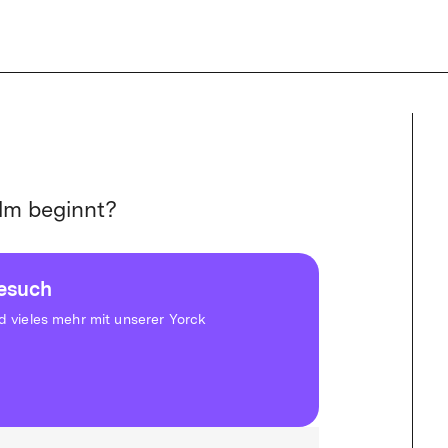
ck Unlimited-Dienste sind zur Zeit gestört. Wir arbeiten an einer Lös
lm beginnt?
besuch
vieles mehr mit unserer Yorck