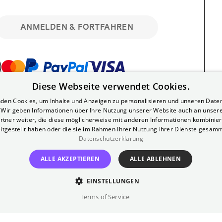
ANMELDEN & FORTFAHREN
Diese Webseite verwendet Cookies.
bar. Registriere dich kostenlos für bis zu 90
den Cookies, um Inhalte und Anzeigen zu personalisieren und unseren Date
läre Vorstellungen. Unlimited-Mitglied?
. Wir geben Informationen über Ihre Nutzung unserer Website auch an unser
nen.
rtner weiter, die diese möglicherweise mit anderen Informationen kombiniere
itgestellt haben oder die sie im Rahmen Ihrer Nutzung ihrer Dienste gesam
Datenschutzerklärung
ALLE AKZEPTIEREN
ALLE ABLEHNEN
EINSTELLUNGEN
?
Impressum
AGB
Terms of Service
inem kostenlosen Yorck-Mitgliedskonto
im Bereich "Mein Konto". Dort kannst du