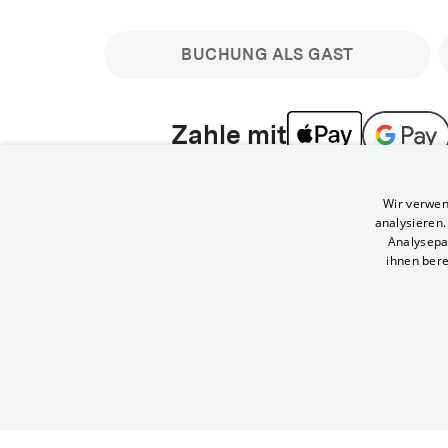
BUCHUNG ALS GAST
Zahle mit
Bitte beachte: Gastbuchungen sind nicht stornier
Wir verwen
min vor Filmbeginn stornierbare Tickets für regu
analysieren
Melde dich an, um deine Benefits nutzen zu kön
Analysepa
ihnen bere
Häufig gestellte Fragen
Kann ich Tickets stornieren
© Yorck-Kino GmbH
Nur sofern du die Buchung angemeldet mit e
durchführst.
Alle deine Buchungen findest du 