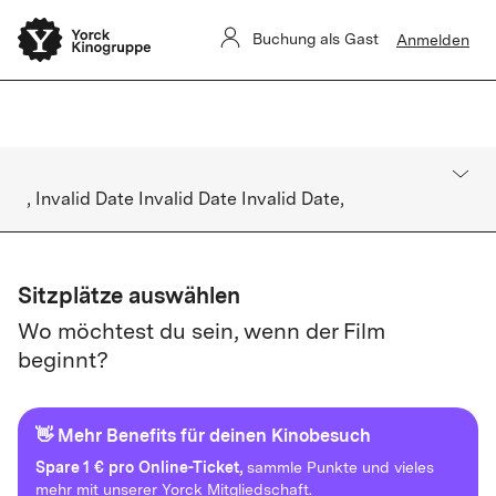
Yorck Unlimited-Aboverwaltung ist derzeit eingeschränkt.
Buchung als Gast
Anmelden
Buchungen sind nicht betroffen.
, Invalid Date Invalid Date Invalid Date,
Sitzplätze auswählen
Wo möchtest du sein, wenn der Film
beginnt?
👋 Mehr Benefits für deinen Kinobesuch
Spare
1 € pro Online-Ticket,
sammle Punkte und vieles
mehr mit unserer Yorck Mitgliedschaft.