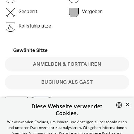
Gesperrt
Vergeben
Rollstuhlplätze
Gewählte Sitze
ANMELDEN & FORTFAHREN
BUCHUNG ALS GAST
×
Diese Webseite verwendet
Cookies.
Bitte beachte: Gastbuchungen sind nicht stornierbar.
ENGLISH
Wir verwenden Cookies, um Inhalte und Anzeigen zu personalisieren
Registriere dich kostenlos für bis zu 90 min vor Filmbeginn
und unseren Datenverkehr zu analysieren. Wir geben Informationen
stornierbare Tickets für reguläre Vorstellungen.
GERMAN
über Ihre Nutzung unserer Website auch an unsere Werbe- und