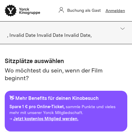
Buchung als Gast
Anmelden
, Invalid Date Invalid Date Invalid Date,
Sitzplätze auswählen
Wo möchtest du sein, wenn der Film
beginnt?
👋 Mehr Benefits für deinen Kinobesuch
Spare
1 € pro Online-Ticket,
sammle Punkte und vieles
mehr mit unserer Yorck Mitgliedschaft.
Jetzt kostenlos Mitglied werden.
→