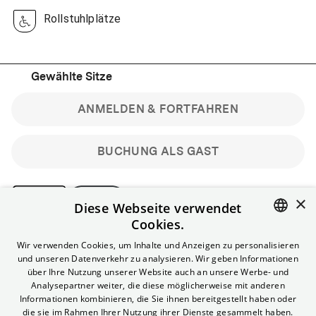
Rollstuhlplätze
Gewählte Sitze
ANMELDEN & FORTFAHREN
BUCHUNG ALS GAST
×
Diese Webseite verwendet
Cookies.
Bitte beachte: Gastbuchungen sind nicht stornierbar.
ENGLISH
Wir verwenden Cookies, um Inhalte und Anzeigen zu personalisieren
Registriere dich kostenlos für bis zu 90 min vor Filmbeginn
und unseren Datenverkehr zu analysieren. Wir geben Informationen
stornierbare Tickets für reguläre Vorstellungen.
GERMAN
über Ihre Nutzung unserer Website auch an unsere Werbe- und
Unlimited-Mitglied? Melde dich an, um deine Benefits
Analysepartner weiter, die diese möglicherweise mit anderen
nutzen zu können.
Informationen kombinieren, die Sie ihnen bereitgestellt haben oder
die sie im Rahmen Ihrer Nutzung ihrer Dienste gesammelt haben.