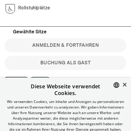
Rollstuhlplätze
Gewählte Sitze
ANMELDEN & FORTFAHREN
BUCHUNG ALS GAST
×
Diese Webseite verwendet
Cookies.
Bitte beachte: Gastbuchungen sind nicht stornierbar.
ENGLISH
Wir verwenden Cookies, um Inhalte und Anzeigen zu personalisieren
Registriere dich kostenlos für bis zu 90 min vor Filmbeginn
und unseren Datenverkehr zu analysieren. Wir geben Informationen
stornierbare Tickets für reguläre Vorstellungen.
GERMAN
über Ihre Nutzung unserer Website auch an unsere Werbe- und
Unlimited-Mitglied? Melde dich an, um deine Benefits
Analysepartner weiter, die diese möglicherweise mit anderen
nutzen zu können.
Informationen kombinieren, die Sie ihnen bereitgestellt haben oder
die sie im Rahmen Ihrer Nutzung ihrer Dienste gesammelt haben.