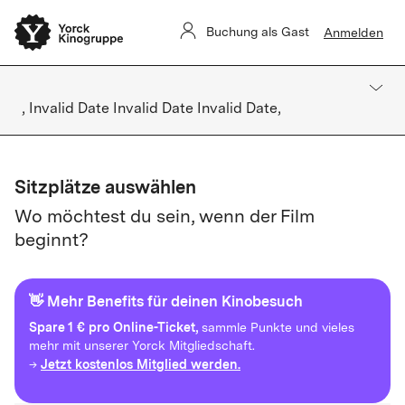
Buchung als Gast
Anmelden
, Invalid Date Invalid Date Invalid Date,
Sitzplätze auswählen
Wo möchtest du sein, wenn der Film
beginnt?
👋 Mehr Benefits für deinen Kinobesuch
Spare
1 € pro Online-Ticket,
sammle Punkte und vieles
mehr mit unserer Yorck Mitgliedschaft.
Jetzt kostenlos Mitglied werden.
→