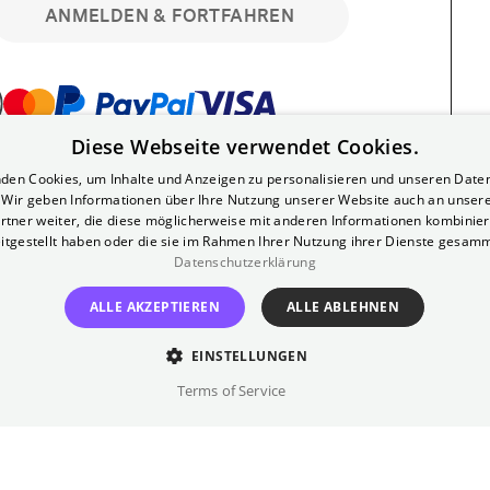
ANMELDEN & FORTFAHREN
Diese Webseite verwendet Cookies.
bar. Registriere dich kostenlos für bis zu 90
den Cookies, um Inhalte und Anzeigen zu personalisieren und unseren Date
läre Vorstellungen. Unlimited-Mitglied?
. Wir geben Informationen über Ihre Nutzung unserer Website auch an unser
nen.
rtner weiter, die diese möglicherweise mit anderen Informationen kombiniere
itgestellt haben oder die sie im Rahmen Ihrer Nutzung ihrer Dienste gesam
Datenschutzerklärung
ALLE AKZEPTIEREN
ALLE ABLEHNEN
EINSTELLUNGEN
?
Impressum
AGB
Terms of Service
inem kostenlosen Yorck-Mitgliedskonto
im Bereich "Mein Konto". Dort kannst du
lungsbeginn ganz bequem mit zwei Klicks