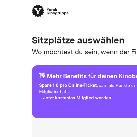
Sitzplätze auswählen
Wo möchtest du sein, wenn der Fi
👋 Mehr Benefits für deinen Kino
Spare
1 € pro Online-Ticket,
sammle Punkte und 
Mitgliedschaft.
Jetzt kostenlos Mitglied werden.
→