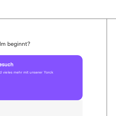
lm beginnt?
besuch
vieles mehr mit unserer Yorck