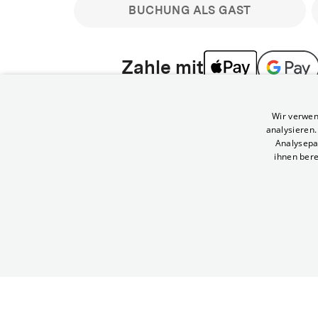
BUCHUNG ALS GAST
Zahle mit
Bitte beachte: Gastbuchungen sind nicht stornier
Wir verwen
min vor Filmbeginn stornierbare Tickets für regu
analysieren
Melde dich an, um deine Benefits nutzen zu kön
Analysepa
ihnen bere
Häufig gestellte Fragen
Kann ich Tickets stornieren
© Yorck-Kino GmbH
Nur sofern du die Buchung angemeldet mit e
durchführst.
Alle deine Buchungen findest du 
Tickets kostenlos bis 90 Minuten vor Vorstel
stornieren.