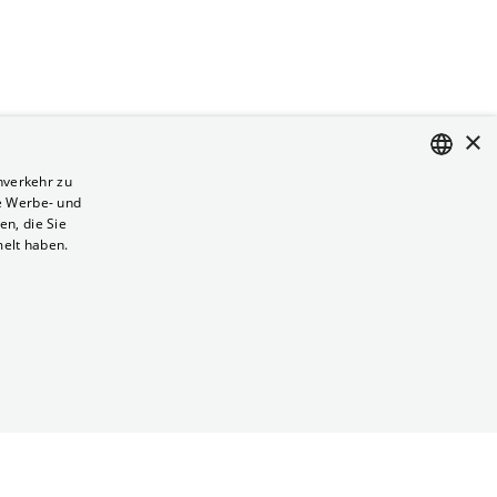
×
nverkehr zu
e Werbe- und
ENGLISH
n, die Sie
GERMAN
melt haben.
Vertrag kündigen
Datenschutz
Cookies