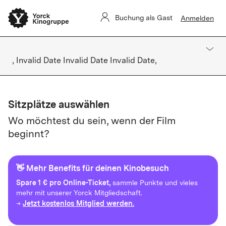
Buchung als Gast
Anmelden
, Invalid Date Invalid Date Invalid Date,
Sitzplätze auswählen
Wo möchtest du sein, wenn der Film
beginnt?
👋 Mehr Benefits für deinen Kinobesuch
Spare
1 € pro Online-Ticket,
sammle Punkte und vieles
mehr mit unserer Yorck Mitgliedschaft.
Jetzt kostenlos Mitglied werden.
→