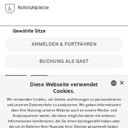
Rollstuhlplätze
Gewählte Sitze
ANMELDEN & FORTFAHREN
BUCHUNG ALS GAST
×
Diese Webseite verwendet
Cookies.
Bitte beachte: Gastbuchungen sind nicht stornierbar.
ENGLISH
Wir verwenden Cookies, um Inhalte und Anzeigen zu personalisieren
Registriere dich kostenlos für bis zu 90 min vor Filmbeginn
und unseren Datenverkehr zu analysieren. Wir geben Informationen
stornierbare Tickets für reguläre Vorstellungen.
GERMAN
über Ihre Nutzung unserer Website auch an unsere Werbe- und
Unlimited-Mitglied? Melde dich an, um deine Benefits
Analysepartner weiter, die diese möglicherweise mit anderen
nutzen zu können.
Informationen kombinieren, die Sie ihnen bereitgestellt haben oder
die sie im Rahmen Ihrer Nutzung ihrer Dienste gesammelt haben.