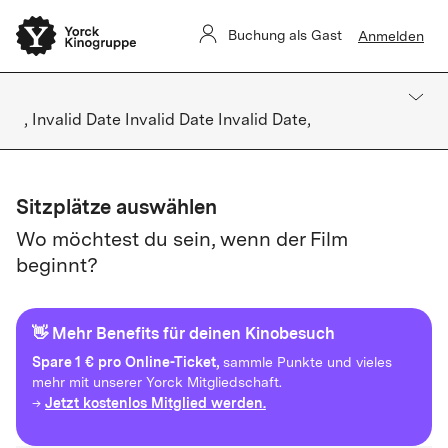
Buchung als Gast
Anmelden
, Invalid Date Invalid Date Invalid Date,
Sitzplätze auswählen
Wo möchtest du sein, wenn der Film
beginnt?
👋 Mehr Benefits für deinen Kinobesuch
Spare
1 € pro Online-Ticket,
sammle Punkte und vieles
mehr mit unserer Yorck Mitgliedschaft.
Jetzt kostenlos Mitglied werden.
→