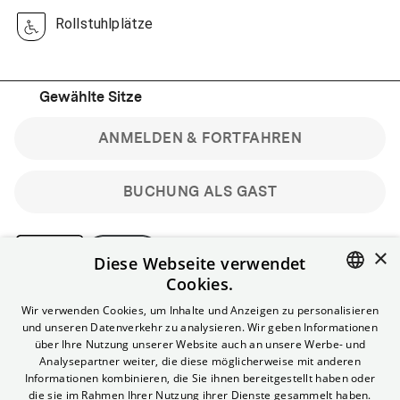
Rollstuhlplätze
Gewählte Sitze
ANMELDEN & FORTFAHREN
BUCHUNG ALS GAST
×
Diese Webseite verwendet
Cookies.
Bitte beachte: Gastbuchungen sind nicht stornierbar.
ENGLISH
Wir verwenden Cookies, um Inhalte und Anzeigen zu personalisieren
Registriere dich kostenlos für bis zu 90 min vor Filmbeginn
und unseren Datenverkehr zu analysieren. Wir geben Informationen
stornierbare Tickets für reguläre Vorstellungen.
GERMAN
über Ihre Nutzung unserer Website auch an unsere Werbe- und
Unlimited-Mitglied? Melde dich an, um deine Benefits
Analysepartner weiter, die diese möglicherweise mit anderen
nutzen zu können.
Informationen kombinieren, die Sie ihnen bereitgestellt haben oder
die sie im Rahmen Ihrer Nutzung ihrer Dienste gesammelt haben.