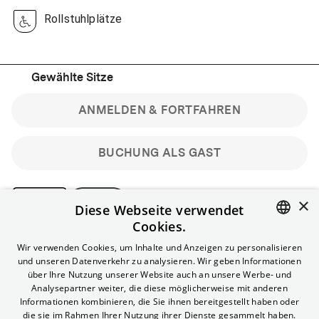
Rollstuhlplätze
Gewählte Sitze
ANMELDEN & FORTFAHREN
BUCHUNG ALS GAST
×
Diese Webseite verwendet
Cookies.
Bitte beachte: Gastbuchungen sind nicht stornierbar.
ENGLISH
Wir verwenden Cookies, um Inhalte und Anzeigen zu personalisieren
Registriere dich kostenlos für bis zu 90 min vor Filmbeginn
und unseren Datenverkehr zu analysieren. Wir geben Informationen
stornierbare Tickets für reguläre Vorstellungen.
GERMAN
über Ihre Nutzung unserer Website auch an unsere Werbe- und
Unlimited-Mitglied? Melde dich an, um deine Benefits
Analysepartner weiter, die diese möglicherweise mit anderen
nutzen zu können.
Informationen kombinieren, die Sie ihnen bereitgestellt haben oder
die sie im Rahmen Ihrer Nutzung ihrer Dienste gesammelt haben.