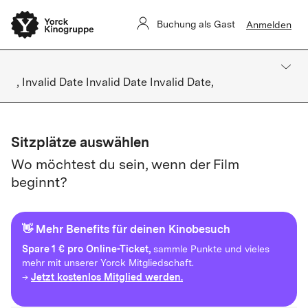
Buchung als Gast
Anmelden
, Invalid Date Invalid Date Invalid Date,
Sitzplätze auswählen
Wo möchtest du sein, wenn der Film
beginnt?
👋 Mehr Benefits für deinen Kinobesuch
Spare
1 € pro Online-Ticket,
sammle Punkte und vieles
mehr mit unserer Yorck Mitgliedschaft.
Jetzt kostenlos Mitglied werden.
→