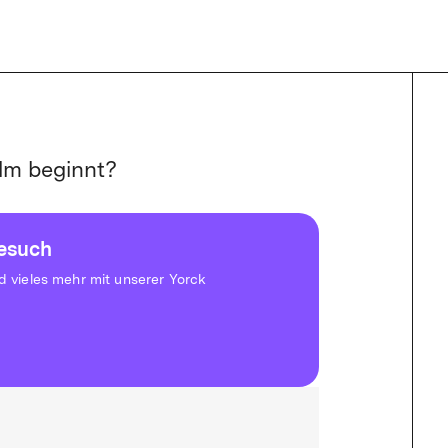
lm beginnt?
besuch
vieles mehr mit unserer Yorck