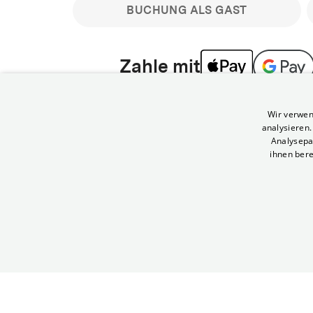
BUCHUNG ALS GAST
Zahle mit
Bitte beachte: Gastbuchungen sind nicht stornier
Wir verwen
min vor Filmbeginn stornierbare Tickets für regu
analysieren
Melde dich an, um deine Benefits nutzen zu kön
Analysepa
ihnen bere
Häufig gestellte Fragen
Kann ich Tickets stornieren
© Yorck-Kino GmbH
Nur sofern du die Buchung angemeldet mit e
durchführst.
Alle deine Buchungen findest du 
Tickets kostenlos bis 90 Minuten vor Vorstel
stornieren.