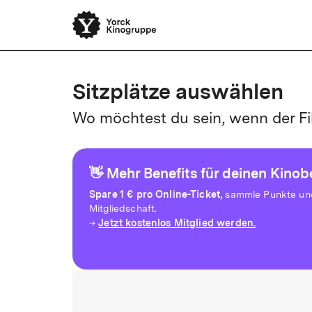
Sitzplätze auswählen
Wo möchtest du sein, wenn der Fi
👋 Mehr Benefits für deinen Kino
Spare
1 € pro Online-Ticket,
sammle Punkte und 
Mitgliedschaft.
Jetzt kostenlos Mitglied werden.
→