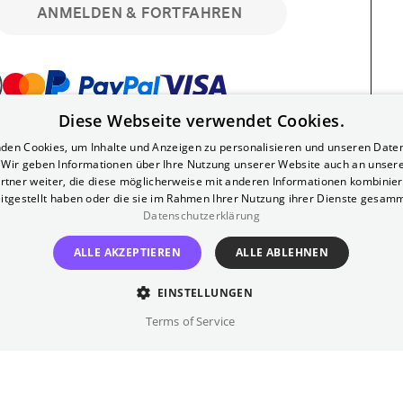
ANMELDEN & FORTFAHREN
Diese Webseite verwendet Cookies.
bar. Registriere dich kostenlos für bis zu 90
den Cookies, um Inhalte und Anzeigen zu personalisieren und unseren Date
läre Vorstellungen. Unlimited-Mitglied?
. Wir geben Informationen über Ihre Nutzung unserer Website auch an unser
nen.
rtner weiter, die diese möglicherweise mit anderen Informationen kombiniere
itgestellt haben oder die sie im Rahmen Ihrer Nutzung ihrer Dienste gesam
Datenschutzerklärung
ALLE AKZEPTIEREN
ALLE ABLEHNEN
EINSTELLUNGEN
?
Impressum
AGB
Terms of Service
inem kostenlosen Yorck-Mitgliedskonto
im Bereich "Mein Konto". Dort kannst du
lungsbeginn ganz bequem mit zwei Klicks