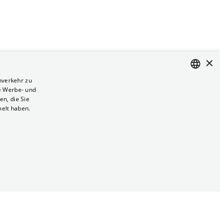
×
nverkehr zu
e Werbe- und
ENGLISH
n, die Sie
GERMAN
melt haben.
Vertrag kündigen
Datenschutz
Cookies