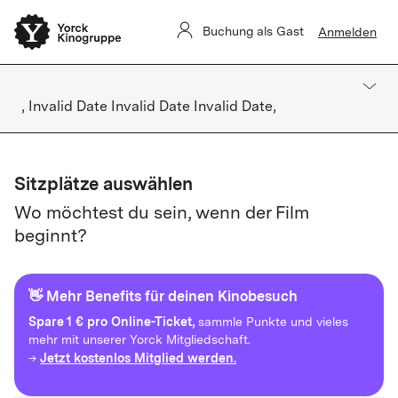
Buchung als Gast
Anmelden
, Invalid Date Invalid Date Invalid Date,
Sitzplätze auswählen
Wo möchtest du sein, wenn der Film
beginnt?
👋 Mehr Benefits für deinen Kinobesuch
Spare
1 € pro Online-Ticket,
sammle Punkte und vieles
mehr mit unserer Yorck Mitgliedschaft.
Jetzt kostenlos Mitglied werden.
→