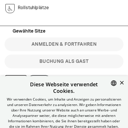
Rollstuhlplätze
Gewählte Sitze
ANMELDEN & FORTFAHREN
BUCHUNG ALS GAST
×
Diese Webseite verwendet
Cookies.
Bitte beachte: Gastbuchungen sind nicht stornierbar.
ENGLISH
Wir verwenden Cookies, um Inhalte und Anzeigen zu personalisieren
Registriere dich kostenlos für bis zu 90 min vor Filmbeginn
und unseren Datenverkehr zu analysieren. Wir geben Informationen
stornierbare Tickets für reguläre Vorstellungen.
GERMAN
über Ihre Nutzung unserer Website auch an unsere Werbe- und
Unlimited-Mitglied? Melde dich an, um deine Benefits
Analysepartner weiter, die diese möglicherweise mit anderen
nutzen zu können.
Informationen kombinieren, die Sie ihnen bereitgestellt haben oder
die sie im Rahmen Ihrer Nutzung ihrer Dienste gesammelt haben.