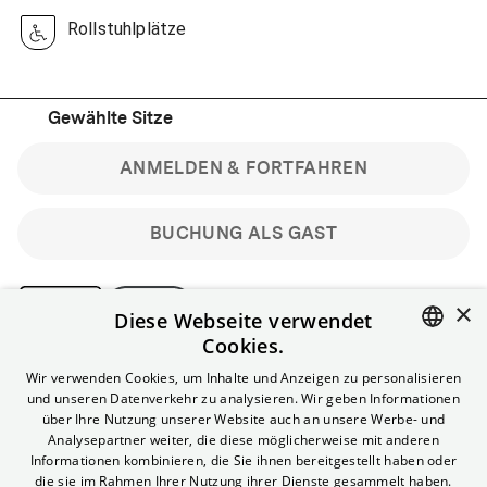
Rollstuhlplätze
Gewählte Sitze
ANMELDEN & FORTFAHREN
BUCHUNG ALS GAST
×
Diese Webseite verwendet
Cookies.
Bitte beachte: Gastbuchungen sind nicht stornierbar.
ENGLISH
Wir verwenden Cookies, um Inhalte und Anzeigen zu personalisieren
Registriere dich kostenlos für bis zu 90 min vor Filmbeginn
und unseren Datenverkehr zu analysieren. Wir geben Informationen
stornierbare Tickets für reguläre Vorstellungen.
GERMAN
über Ihre Nutzung unserer Website auch an unsere Werbe- und
Unlimited-Mitglied? Melde dich an, um deine Benefits
Analysepartner weiter, die diese möglicherweise mit anderen
nutzen zu können.
Informationen kombinieren, die Sie ihnen bereitgestellt haben oder
die sie im Rahmen Ihrer Nutzung ihrer Dienste gesammelt haben.