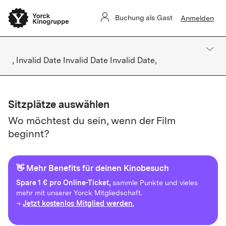
Buchung als Gast
Anmelden
, Invalid Date Invalid Date Invalid Date,
Sitzplätze auswählen
Wo möchtest du sein, wenn der Film
beginnt?
👋 Mehr Benefits für deinen Kinobesuch
Spare
1 € pro Online-Ticket,
sammle Punkte und vieles
mehr mit unserer Yorck Mitgliedschaft.
Jetzt kostenlos Mitglied werden.
→