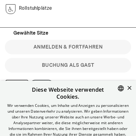
Rollstuhlplätze
Gewählte Sitze
ANMELDEN & FORTFAHREN
BUCHUNG ALS GAST
×
Diese Webseite verwendet
Cookies.
Bitte beachte: Gastbuchungen sind nicht stornierbar.
ENGLISH
Wir verwenden Cookies, um Inhalte und Anzeigen zu personalisieren
Registriere dich kostenlos für bis zu 90 min vor Filmbeginn
und unseren Datenverkehr zu analysieren. Wir geben Informationen
stornierbare Tickets für reguläre Vorstellungen.
GERMAN
über Ihre Nutzung unserer Website auch an unsere Werbe- und
Unlimited-Mitglied? Melde dich an, um deine Benefits
Analysepartner weiter, die diese möglicherweise mit anderen
nutzen zu können.
Informationen kombinieren, die Sie ihnen bereitgestellt haben oder
die sie im Rahmen Ihrer Nutzung ihrer Dienste gesammelt haben.