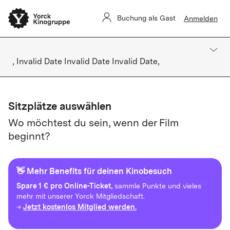
Buchung als Gast
Anmelden
, Invalid Date Invalid Date Invalid Date,
Sitzplätze auswählen
Wo möchtest du sein, wenn der Film
beginnt?
👋 Mehr Benefits für deinen Kinobesuch
Spare
1 € pro Online-Ticket,
sammle Punkte und vieles
mehr mit unserer Yorck Mitgliedschaft.
Jetzt kostenlos Mitglied werden.
→