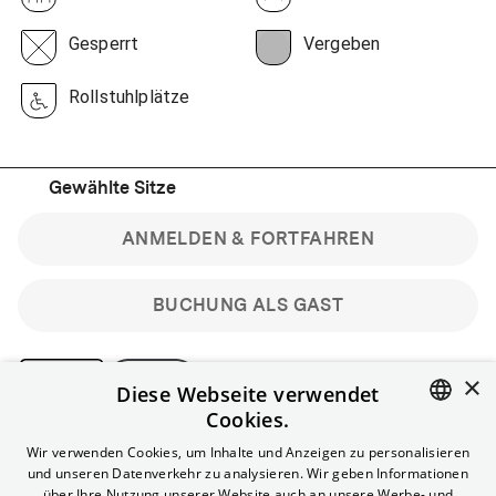
Gesperrt
Vergeben
Rollstuhlplätze
Gewählte Sitze
ANMELDEN & FORTFAHREN
BUCHUNG ALS GAST
×
Diese Webseite verwendet
Cookies.
Bitte beachte: Gastbuchungen sind nicht stornierbar.
ENGLISH
Wir verwenden Cookies, um Inhalte und Anzeigen zu personalisieren
Registriere dich kostenlos für bis zu 90 min vor Filmbeginn
und unseren Datenverkehr zu analysieren. Wir geben Informationen
stornierbare Tickets für reguläre Vorstellungen.
GERMAN
über Ihre Nutzung unserer Website auch an unsere Werbe- und