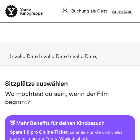
Sommerkino Kulturforum
Das
ist für heute ausverkauft. Es gibt
Buchung als Gast
Anmelden
keine Restkarten vor Ort.
, Invalid Date Invalid Date Invalid Date,
Sitzplätze auswählen
Wo möchtest du sein, wenn der Film
beginnt?
👋 Mehr Benefits für deinen Kinobesuch
Spare
1 € pro Online-Ticket,
sammle Punkte und vieles
mehr mit unserer Yorck Mitgliedschaft.