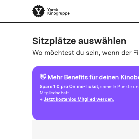
Sitzplätze auswählen
Wo möchtest du sein, wenn der Fi
👋 Mehr Benefits für deinen Kino
Spare
1 € pro Online-Ticket,
sammle Punkte und 
Mitgliedschaft.
Jetzt kostenlos Mitglied werden.
→