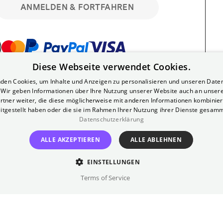
ANMELDEN & FORTFAHREN
Diese Webseite verwendet Cookies.
bar. Registriere dich kostenlos für bis zu 90
den Cookies, um Inhalte und Anzeigen zu personalisieren und unseren Date
läre Vorstellungen. Unlimited-Mitglied?
. Wir geben Informationen über Ihre Nutzung unserer Website auch an unser
nen.
rtner weiter, die diese möglicherweise mit anderen Informationen kombiniere
itgestellt haben oder die sie im Rahmen Ihrer Nutzung ihrer Dienste gesam
Datenschutzerklärung
ALLE AKZEPTIEREN
ALLE ABLEHNEN
EINSTELLUNGEN
?
Impressum
AGB
Terms of Service
inem kostenlosen Yorck-Mitgliedskonto
im Bereich "Mein Konto". Dort kannst du
lungsbeginn ganz bequem mit zwei Klicks