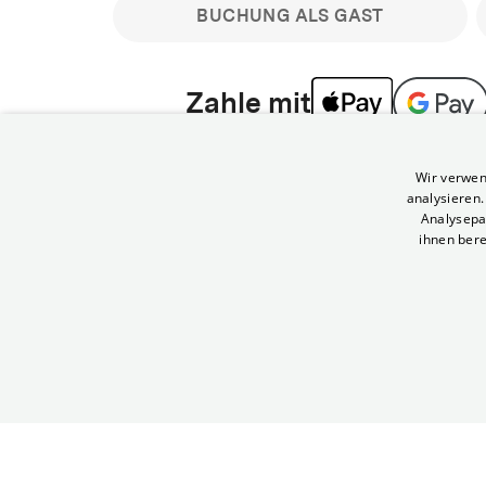
BUCHUNG ALS GAST
Zahle mit
Bitte beachte: Gastbuchungen sind nicht stornier
Wir verwen
min vor Filmbeginn stornierbare Tickets für regu
analysieren
Melde dich an, um deine Benefits nutzen zu kön
Analysepa
ihnen bere
Häufig gestellte Fragen
Kann ich Tickets stornieren
© Yorck-Kino GmbH
Nur sofern du die Buchung angemeldet mit e
durchführst.
Alle deine Buchungen findest du 
Tickets kostenlos bis 90 Minuten vor Vorstel
stornieren.