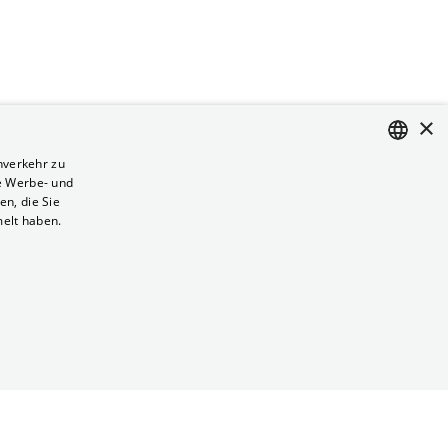
×
nverkehr zu
e Werbe- und
ENGLISH
n, die Sie
GERMAN
melt haben.
Vertrag kündigen
Datenschutz
Cookies