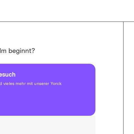
lm beginnt?
besuch
vieles mehr mit unserer Yorck