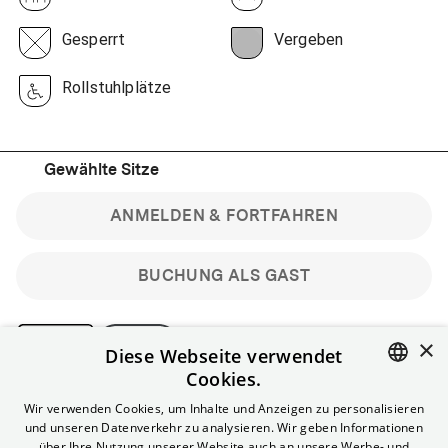
Gesperrt
Vergeben
Rollstuhlplätze
Gewählte Sitze
ANMELDEN & FORTFAHREN
BUCHUNG ALS GAST
×
Diese Webseite verwendet
Cookies.
Bitte beachte: Gastbuchungen sind nicht stornierbar.
ENGLISH
Wir verwenden Cookies, um Inhalte und Anzeigen zu personalisieren
Registriere dich kostenlos für bis zu 90 min vor Filmbeginn
und unseren Datenverkehr zu analysieren. Wir geben Informationen
stornierbare Tickets für reguläre Vorstellungen.
GERMAN
über Ihre Nutzung unserer Website auch an unsere Werbe- und