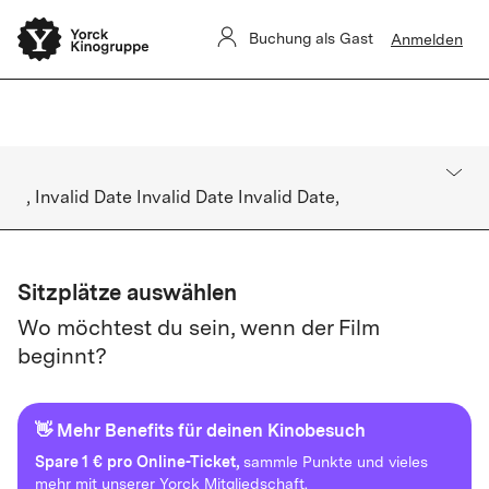
Sommerkino Kulturforum
Das
ist für heute ausverkauft. Es gibt
Buchung als Gast
Anmelden
keine Restkarten vor Ort.
, Invalid Date Invalid Date Invalid Date,
Sitzplätze auswählen
Wo möchtest du sein, wenn der Film
beginnt?
👋 Mehr Benefits für deinen Kinobesuch
Spare
1 € pro Online-Ticket,
sammle Punkte und vieles
mehr mit unserer Yorck Mitgliedschaft.