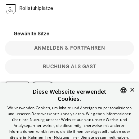
Rollstuhlplätze
Gewählte Sitze
ANMELDEN & FORTFAHREN
BUCHUNG ALS GAST
×
Diese Webseite verwendet
Cookies.
Bitte beachte: Gastbuchungen sind nicht stornierbar.
ENGLISH
Wir verwenden Cookies, um Inhalte und Anzeigen zu personalisieren
Registriere dich kostenlos für bis zu 90 min vor Filmbeginn
und unseren Datenverkehr zu analysieren. Wir geben Informationen
stornierbare Tickets für reguläre Vorstellungen.
GERMAN
über Ihre Nutzung unserer Website auch an unsere Werbe- und
Unlimited-Mitglied? Melde dich an, um deine Benefits
Analysepartner weiter, die diese möglicherweise mit anderen
nutzen zu können.
Informationen kombinieren, die Sie ihnen bereitgestellt haben oder
die sie im Rahmen Ihrer Nutzung ihrer Dienste gesammelt haben.