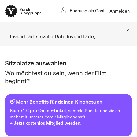
Buchung als Gast
Anmelden
, Invalid Date Invalid Date Invalid Date,
Sitzplätze auswählen
Wo möchtest du sein, wenn der Film
beginnt?
👋 Mehr Benefits für deinen Kinobesuch
Spare
1 € pro Online-Ticket,
sammle Punkte und vieles
mehr mit unserer Yorck Mitgliedschaft.
Jetzt kostenlos Mitglied werden.
→