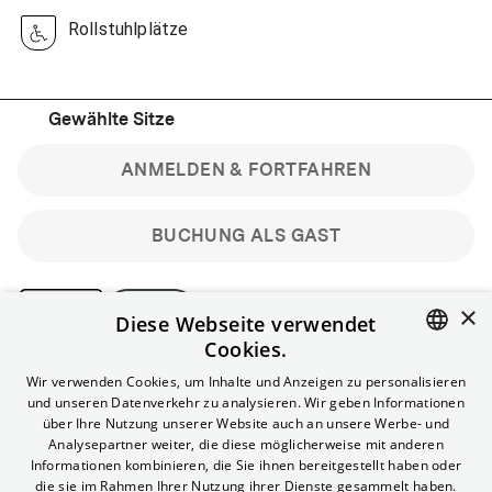
Rollstuhlplätze
Gewählte Sitze
ANMELDEN & FORTFAHREN
BUCHUNG ALS GAST
×
Diese Webseite verwendet
Cookies.
Bitte beachte: Gastbuchungen sind nicht stornierbar.
ENGLISH
Wir verwenden Cookies, um Inhalte und Anzeigen zu personalisieren
Registriere dich kostenlos für bis zu 90 min vor Filmbeginn
und unseren Datenverkehr zu analysieren. Wir geben Informationen
stornierbare Tickets für reguläre Vorstellungen.
GERMAN
über Ihre Nutzung unserer Website auch an unsere Werbe- und
Unlimited-Mitglied? Melde dich an, um deine Benefits
Analysepartner weiter, die diese möglicherweise mit anderen
nutzen zu können.
Informationen kombinieren, die Sie ihnen bereitgestellt haben oder
die sie im Rahmen Ihrer Nutzung ihrer Dienste gesammelt haben.