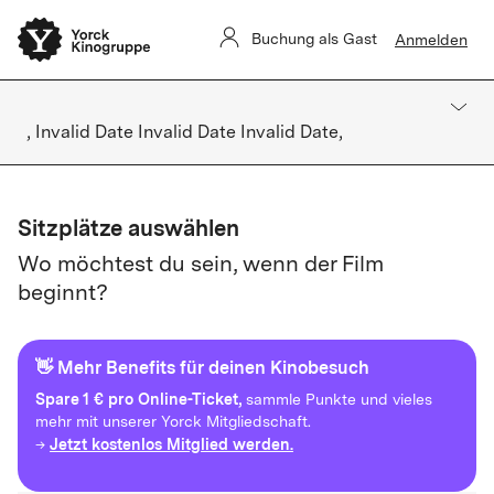
Buchung als Gast
Anmelden
, Invalid Date Invalid Date Invalid Date,
Sitzplätze auswählen
Wo möchtest du sein, wenn der Film
beginnt?
👋 Mehr Benefits für deinen Kinobesuch
Spare
1 € pro Online-Ticket,
sammle Punkte und vieles
mehr mit unserer Yorck Mitgliedschaft.
Jetzt kostenlos Mitglied werden.
→