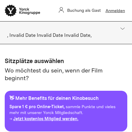
Buchung als Gast
Anmelden
, Invalid Date Invalid Date Invalid Date,
Sitzplätze auswählen
Wo möchtest du sein, wenn der Film
beginnt?
👋 Mehr Benefits für deinen Kinobesuch
Spare
1 € pro Online-Ticket,
sammle Punkte und vieles
mehr mit unserer Yorck Mitgliedschaft.
Jetzt kostenlos Mitglied werden.
→