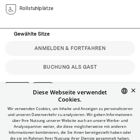
Rollstuhlplätze
Gewählte Sitze
ANMELDEN & FORTFAHREN
BUCHUNG ALS GAST
×
Diese Webseite verwendet
Cookies.
Bitte beachte: Gastbuchungen sind nicht stornierbar.
ENGLISH
Wir verwenden Cookies, um Inhalte und Anzeigen zu personalisieren
Registriere dich kostenlos für bis zu 90 min vor Filmbeginn
und unseren Datenverkehr zu analysieren. Wir geben Informationen
stornierbare Tickets für reguläre Vorstellungen.
GERMAN
über Ihre Nutzung unserer Website auch an unsere Werbe- und
Unlimited-Mitglied? Melde dich an, um deine Benefits
Analysepartner weiter, die diese möglicherweise mit anderen
nutzen zu können.
Informationen kombinieren, die Sie ihnen bereitgestellt haben oder
die sie im Rahmen Ihrer Nutzung ihrer Dienste gesammelt haben.