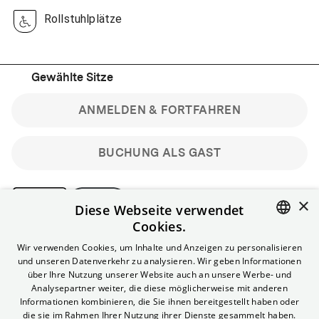
Rollstuhlplätze
Gewählte Sitze
ANMELDEN & FORTFAHREN
BUCHUNG ALS GAST
×
Diese Webseite verwendet
Cookies.
Bitte beachte: Gastbuchungen sind nicht stornierbar.
ENGLISH
Wir verwenden Cookies, um Inhalte und Anzeigen zu personalisieren
Registriere dich kostenlos für bis zu 90 min vor Filmbeginn
und unseren Datenverkehr zu analysieren. Wir geben Informationen
stornierbare Tickets für reguläre Vorstellungen.
GERMAN
über Ihre Nutzung unserer Website auch an unsere Werbe- und
Unlimited-Mitglied? Melde dich an, um deine Benefits
Analysepartner weiter, die diese möglicherweise mit anderen
nutzen zu können.
Informationen kombinieren, die Sie ihnen bereitgestellt haben oder
die sie im Rahmen Ihrer Nutzung ihrer Dienste gesammelt haben.