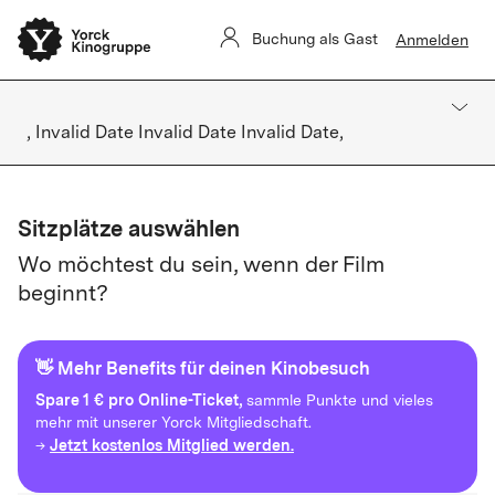
Buchung als Gast
Anmelden
, Invalid Date Invalid Date Invalid Date,
Sitzplätze auswählen
Wo möchtest du sein, wenn der Film
beginnt?
👋 Mehr Benefits für deinen Kinobesuch
Spare
1 € pro Online-Ticket,
sammle Punkte und vieles
mehr mit unserer Yorck Mitgliedschaft.
Jetzt kostenlos Mitglied werden.
→