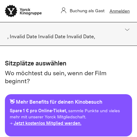
Buchung als Gast
Anmelden
, Invalid Date Invalid Date Invalid Date,
Sitzplätze auswählen
Wo möchtest du sein, wenn der Film
beginnt?
👋 Mehr Benefits für deinen Kinobesuch
Spare
1 € pro Online-Ticket,
sammle Punkte und vieles
mehr mit unserer Yorck Mitgliedschaft.
Jetzt kostenlos Mitglied werden.
→