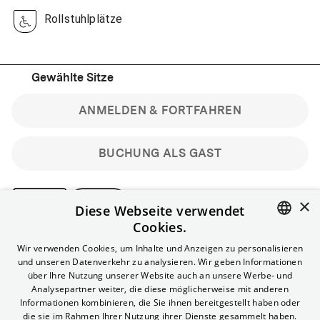
Rollstuhlplätze
Gewählte Sitze
ANMELDEN & FORTFAHREN
BUCHUNG ALS GAST
×
Diese Webseite verwendet
Cookies.
Bitte beachte: Gastbuchungen sind nicht stornierbar.
ENGLISH
Wir verwenden Cookies, um Inhalte und Anzeigen zu personalisieren
Registriere dich kostenlos für bis zu 90 min vor Filmbeginn
und unseren Datenverkehr zu analysieren. Wir geben Informationen
stornierbare Tickets für reguläre Vorstellungen.
GERMAN
über Ihre Nutzung unserer Website auch an unsere Werbe- und
Unlimited-Mitglied? Melde dich an, um deine Benefits
Analysepartner weiter, die diese möglicherweise mit anderen
nutzen zu können.
Informationen kombinieren, die Sie ihnen bereitgestellt haben oder
die sie im Rahmen Ihrer Nutzung ihrer Dienste gesammelt haben.