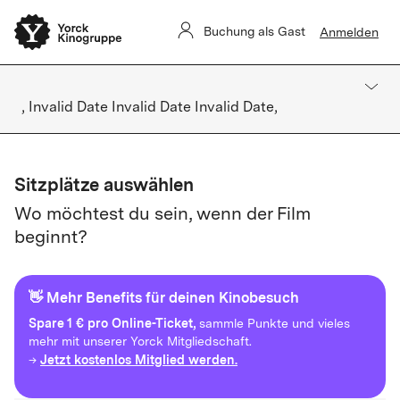
Buchung als Gast
Anmelden
, Invalid Date Invalid Date Invalid Date,
Sitzplätze auswählen
Wo möchtest du sein, wenn der Film
beginnt?
👋 Mehr Benefits für deinen Kinobesuch
Spare
1 € pro Online-Ticket,
sammle Punkte und vieles
mehr mit unserer Yorck Mitgliedschaft.
Jetzt kostenlos Mitglied werden.
→