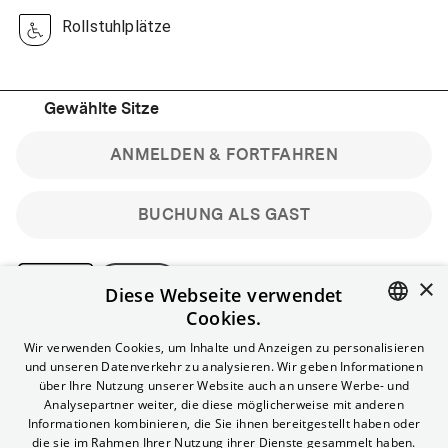
Rollstuhlplätze
Gewählte Sitze
ANMELDEN & FORTFAHREN
BUCHUNG ALS GAST
×
Diese Webseite verwendet
Cookies.
Bitte beachte: Gastbuchungen sind nicht stornierbar.
ENGLISH
Wir verwenden Cookies, um Inhalte und Anzeigen zu personalisieren
Registriere dich kostenlos für bis zu 90 min vor Filmbeginn
und unseren Datenverkehr zu analysieren. Wir geben Informationen
stornierbare Tickets für reguläre Vorstellungen.
GERMAN
über Ihre Nutzung unserer Website auch an unsere Werbe- und
Unlimited-Mitglied? Melde dich an, um deine Benefits
Analysepartner weiter, die diese möglicherweise mit anderen
nutzen zu können.
Informationen kombinieren, die Sie ihnen bereitgestellt haben oder
die sie im Rahmen Ihrer Nutzung ihrer Dienste gesammelt haben.