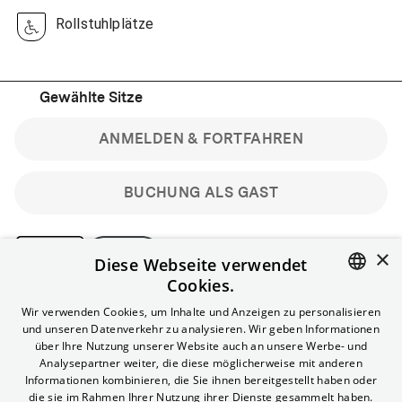
Rollstuhlplätze
Gewählte Sitze
ANMELDEN & FORTFAHREN
BUCHUNG ALS GAST
×
Diese Webseite verwendet
Cookies.
Bitte beachte: Gastbuchungen sind nicht stornierbar.
ENGLISH
Wir verwenden Cookies, um Inhalte und Anzeigen zu personalisieren
Registriere dich kostenlos für bis zu 90 min vor Filmbeginn
und unseren Datenverkehr zu analysieren. Wir geben Informationen
stornierbare Tickets für reguläre Vorstellungen.
GERMAN
über Ihre Nutzung unserer Website auch an unsere Werbe- und
Unlimited-Mitglied? Melde dich an, um deine Benefits
Analysepartner weiter, die diese möglicherweise mit anderen
nutzen zu können.
Informationen kombinieren, die Sie ihnen bereitgestellt haben oder
die sie im Rahmen Ihrer Nutzung ihrer Dienste gesammelt haben.