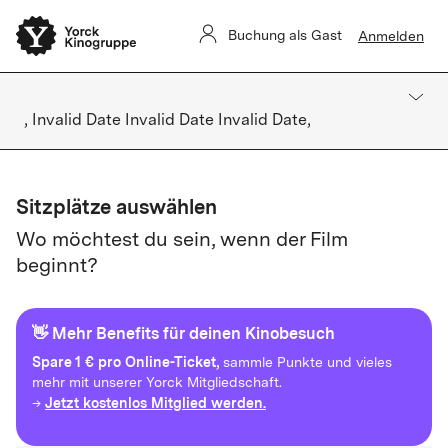
Buchung als Gast
Anmelden
, Invalid Date Invalid Date Invalid Date,
Sitzplätze auswählen
Wo möchtest du sein, wenn der Film
beginnt?
👋 Mehr Benefits für deinen Kinobesuch
Spare
1 € pro Online-Ticket,
sammle Punkte und vieles
mehr mit unserer Yorck Mitgliedschaft.
Jetzt kostenlos Mitglied werden.
→