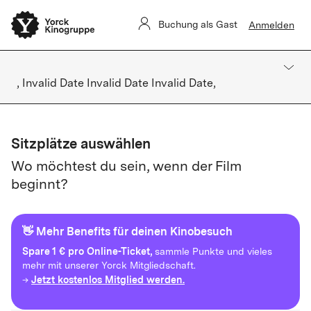
Buchung als Gast
Anmelden
, Invalid Date Invalid Date Invalid Date,
Sitzplätze auswählen
Wo möchtest du sein, wenn der Film
beginnt?
👋 Mehr Benefits für deinen Kinobesuch
Spare
1 € pro Online-Ticket,
sammle Punkte und vieles
mehr mit unserer Yorck Mitgliedschaft.
Jetzt kostenlos Mitglied werden.
→