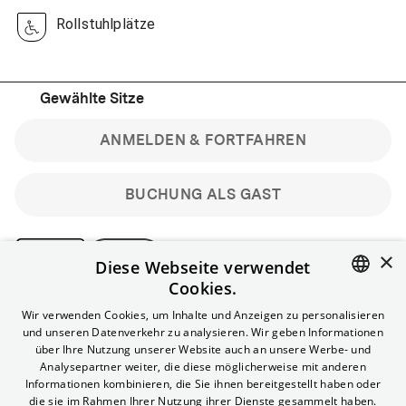
Rollstuhlplätze
Gewählte Sitze
ANMELDEN & FORTFAHREN
BUCHUNG ALS GAST
×
Diese Webseite verwendet
Cookies.
Bitte beachte: Gastbuchungen sind nicht stornierbar.
ENGLISH
Wir verwenden Cookies, um Inhalte und Anzeigen zu personalisieren
Registriere dich kostenlos für bis zu 90 min vor Filmbeginn
und unseren Datenverkehr zu analysieren. Wir geben Informationen
stornierbare Tickets für reguläre Vorstellungen.
GERMAN
über Ihre Nutzung unserer Website auch an unsere Werbe- und
Unlimited-Mitglied? Melde dich an, um deine Benefits
Analysepartner weiter, die diese möglicherweise mit anderen
nutzen zu können.
Informationen kombinieren, die Sie ihnen bereitgestellt haben oder
die sie im Rahmen Ihrer Nutzung ihrer Dienste gesammelt haben.