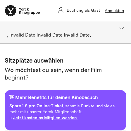
Buchung als Gast
Anmelden
, Invalid Date Invalid Date Invalid Date,
Sitzplätze auswählen
Wo möchtest du sein, wenn der Film
beginnt?
👋 Mehr Benefits für deinen Kinobesuch
Spare
1 € pro Online-Ticket,
sammle Punkte und vieles
mehr mit unserer Yorck Mitgliedschaft.
Jetzt kostenlos Mitglied werden.
→