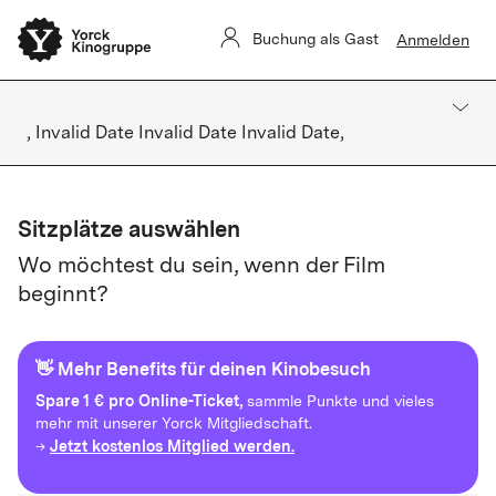
Buchung als Gast
Anmelden
, Invalid Date Invalid Date Invalid Date,
Sitzplätze auswählen
Wo möchtest du sein, wenn der Film
beginnt?
👋 Mehr Benefits für deinen Kinobesuch
Spare
1 € pro Online-Ticket,
sammle Punkte und vieles
mehr mit unserer Yorck Mitgliedschaft.
Jetzt kostenlos Mitglied werden.
→