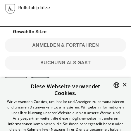
Rollstuhlplätze
Gewählte Sitze
ANMELDEN & FORTFAHREN
BUCHUNG ALS GAST
×
Diese Webseite verwendet
Cookies.
Bitte beachte: Gastbuchungen sind nicht stornierbar.
ENGLISH
Wir verwenden Cookies, um Inhalte und Anzeigen zu personalisieren
Registriere dich kostenlos für bis zu 90 min vor Filmbeginn
und unseren Datenverkehr zu analysieren. Wir geben Informationen
stornierbare Tickets für reguläre Vorstellungen.
GERMAN
über Ihre Nutzung unserer Website auch an unsere Werbe- und
Unlimited-Mitglied? Melde dich an, um deine Benefits
Analysepartner weiter, die diese möglicherweise mit anderen
nutzen zu können.
Informationen kombinieren, die Sie ihnen bereitgestellt haben oder
die sie im Rahmen Ihrer Nutzung ihrer Dienste gesammelt haben.