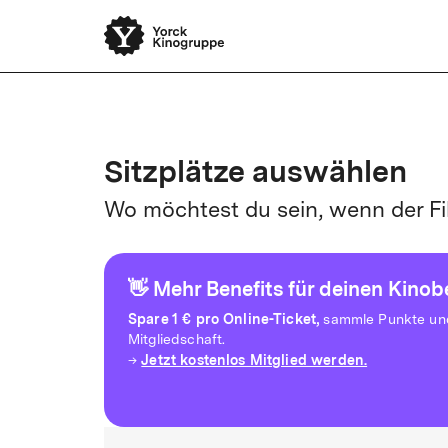
Yorck Unli
Sitzplätze auswählen
Wo möchtest du sein, wenn der Fi
👋 Mehr Benefits für deinen Kino
Spare
1 € pro Online-Ticket,
sammle Punkte und 
Mitgliedschaft.
Jetzt kostenlos Mitglied werden.
→