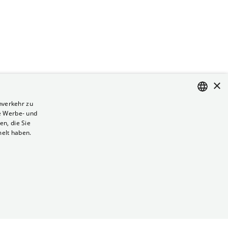
×
nverkehr zu
e Werbe- und
ENGLISH
n, die Sie
GERMAN
melt haben.
Vertrag kündigen
Datenschutz
Cookies