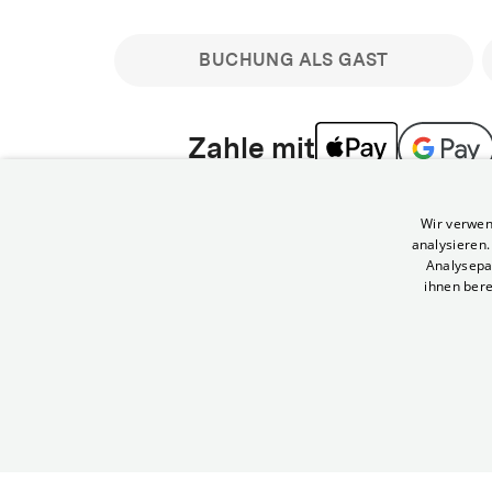
BUCHUNG ALS GAST
Zahle mit
Bitte beachte: Gastbuchungen sind nicht stornier
Wir verwen
min vor Filmbeginn stornierbare Tickets für regu
analysieren
Melde dich an, um deine Benefits nutzen zu kön
Analysepa
ihnen bere
Häufig gestellte Fragen
Kann ich Tickets stornieren
© Yorck-Kino GmbH
Nur sofern du die Buchung angemeldet mit e
durchführst.
Alle deine Buchungen findest du 