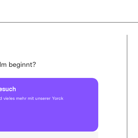
mited-Aboverwaltung ist derzeit eingeschränkt. Buchungen sind nicht
lm beginnt?
besuch
vieles mehr mit unserer Yorck