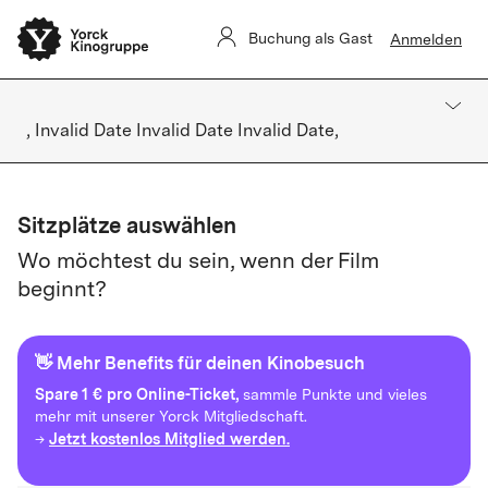
Buchung als Gast
Anmelden
, Invalid Date Invalid Date Invalid Date,
Sitzplätze auswählen
Wo möchtest du sein, wenn der Film
beginnt?
👋 Mehr Benefits für deinen Kinobesuch
Spare
1 € pro Online-Ticket,
sammle Punkte und vieles
mehr mit unserer Yorck Mitgliedschaft.
Jetzt kostenlos Mitglied werden.
→