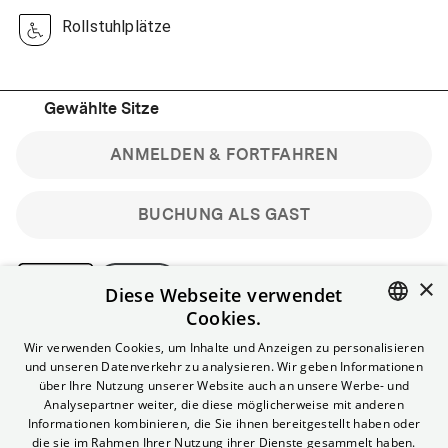
Rollstuhlplätze
Gewählte Sitze
ANMELDEN & FORTFAHREN
BUCHUNG ALS GAST
×
Diese Webseite verwendet
Cookies.
Bitte beachte: Gastbuchungen sind nicht stornierbar.
ENGLISH
Wir verwenden Cookies, um Inhalte und Anzeigen zu personalisieren
Registriere dich kostenlos für bis zu 90 min vor Filmbeginn
und unseren Datenverkehr zu analysieren. Wir geben Informationen
stornierbare Tickets für reguläre Vorstellungen.
GERMAN
über Ihre Nutzung unserer Website auch an unsere Werbe- und
Unlimited-Mitglied? Melde dich an, um deine Benefits
Analysepartner weiter, die diese möglicherweise mit anderen
nutzen zu können.
Informationen kombinieren, die Sie ihnen bereitgestellt haben oder
die sie im Rahmen Ihrer Nutzung ihrer Dienste gesammelt haben.