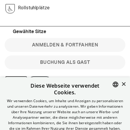
Rollstuhlplätze
Gewählte Sitze
ANMELDEN & FORTFAHREN
BUCHUNG ALS GAST
×
Diese Webseite verwendet
Cookies.
Bitte beachte: Gastbuchungen sind nicht stornierbar.
ENGLISH
Wir verwenden Cookies, um Inhalte und Anzeigen zu personalisieren
Registriere dich kostenlos für bis zu 90 min vor Filmbeginn
und unseren Datenverkehr zu analysieren. Wir geben Informationen
stornierbare Tickets für reguläre Vorstellungen.
GERMAN
über Ihre Nutzung unserer Website auch an unsere Werbe- und
Unlimited-Mitglied? Melde dich an, um deine Benefits
Analysepartner weiter, die diese möglicherweise mit anderen
nutzen zu können.
Informationen kombinieren, die Sie ihnen bereitgestellt haben oder
die sie im Rahmen Ihrer Nutzung ihrer Dienste gesammelt haben.