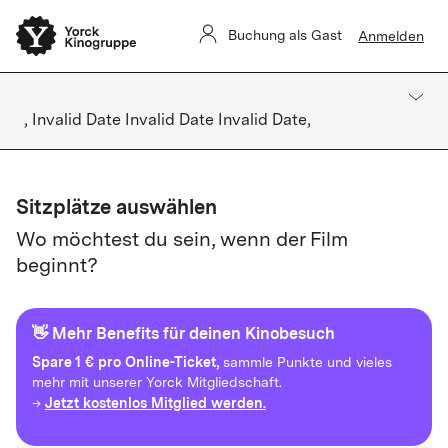
Buchung als Gast
Anmelden
, Invalid Date Invalid Date Invalid Date,
Sitzplätze auswählen
Wo möchtest du sein, wenn der Film
beginnt?
👋 Mehr Benefits für deinen Kinobesuch
Spare
1 € pro Online-Ticket,
sammle Punkte und vieles
mehr mit unserer Yorck Mitgliedschaft.
Jetzt kostenlos Mitglied werden.
→