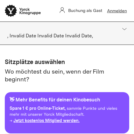
Buchung als Gast
Anmelden
, Invalid Date Invalid Date Invalid Date,
Sitzplätze auswählen
Wo möchtest du sein, wenn der Film
beginnt?
👋 Mehr Benefits für deinen Kinobesuch
Spare
1 € pro Online-Ticket,
sammle Punkte und vieles
mehr mit unserer Yorck Mitgliedschaft.
Jetzt kostenlos Mitglied werden.
→