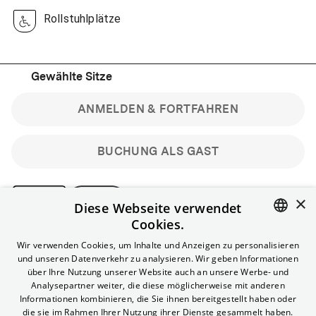
Rollstuhlplätze
Gewählte Sitze
ANMELDEN & FORTFAHREN
BUCHUNG ALS GAST
×
Diese Webseite verwendet
Cookies.
Bitte beachte: Gastbuchungen sind nicht stornierbar.
ENGLISH
Wir verwenden Cookies, um Inhalte und Anzeigen zu personalisieren
Registriere dich kostenlos für bis zu 90 min vor Filmbeginn
und unseren Datenverkehr zu analysieren. Wir geben Informationen
stornierbare Tickets für reguläre Vorstellungen.
GERMAN
über Ihre Nutzung unserer Website auch an unsere Werbe- und
Unlimited-Mitglied? Melde dich an, um deine Benefits
Analysepartner weiter, die diese möglicherweise mit anderen
nutzen zu können.
Informationen kombinieren, die Sie ihnen bereitgestellt haben oder
die sie im Rahmen Ihrer Nutzung ihrer Dienste gesammelt haben.