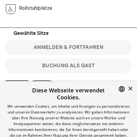
Rollstuhlplätze
Gewählte Sitze
ANMELDEN & FORTFAHREN
BUCHUNG ALS GAST
×
Diese Webseite verwendet
Cookies.
Bitte beachte: Gastbuchungen sind nicht stornierbar.
ENGLISH
Wir verwenden Cookies, um Inhalte und Anzeigen zu personalisieren
Registriere dich kostenlos für bis zu 90 min vor Filmbeginn
und unseren Datenverkehr zu analysieren. Wir geben Informationen
stornierbare Tickets für reguläre Vorstellungen.
GERMAN
über Ihre Nutzung unserer Website auch an unsere Werbe- und
Unlimited-Mitglied? Melde dich an, um deine Benefits
Analysepartner weiter, die diese möglicherweise mit anderen
nutzen zu können.
Informationen kombinieren, die Sie ihnen bereitgestellt haben oder
die sie im Rahmen Ihrer Nutzung ihrer Dienste gesammelt haben.