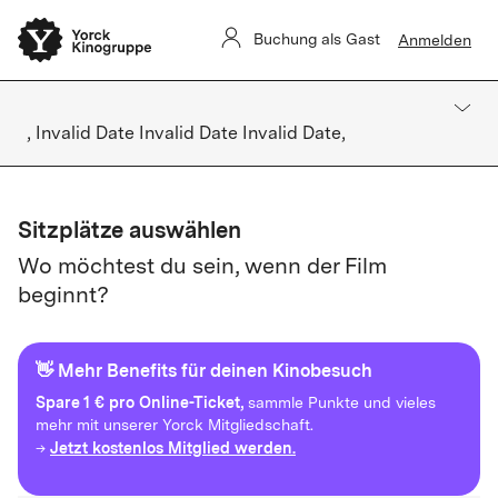
Buchung als Gast
Anmelden
, Invalid Date Invalid Date Invalid Date,
Sitzplätze auswählen
Wo möchtest du sein, wenn der Film
beginnt?
👋 Mehr Benefits für deinen Kinobesuch
Spare
1 € pro Online-Ticket,
sammle Punkte und vieles
mehr mit unserer Yorck Mitgliedschaft.
Jetzt kostenlos Mitglied werden.
→