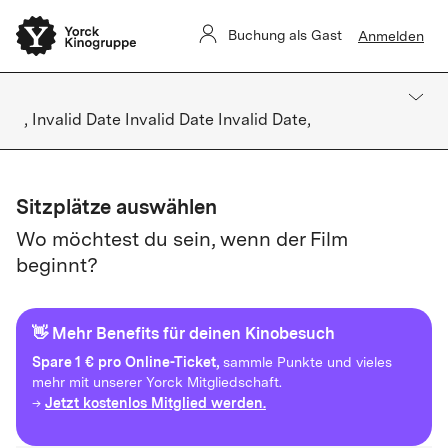
Buchung als Gast
Anmelden
, Invalid Date Invalid Date Invalid Date,
Sitzplätze auswählen
Wo möchtest du sein, wenn der Film
beginnt?
👋 Mehr Benefits für deinen Kinobesuch
Spare
1 € pro Online-Ticket,
sammle Punkte und vieles
mehr mit unserer Yorck Mitgliedschaft.
Jetzt kostenlos Mitglied werden.
→