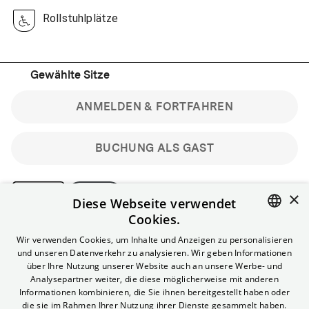
Rollstuhlplätze
Gewählte Sitze
ANMELDEN & FORTFAHREN
BUCHUNG ALS GAST
×
Diese Webseite verwendet
Cookies.
Bitte beachte: Gastbuchungen sind nicht stornierbar.
ENGLISH
Wir verwenden Cookies, um Inhalte und Anzeigen zu personalisieren
Registriere dich kostenlos für bis zu 90 min vor Filmbeginn
und unseren Datenverkehr zu analysieren. Wir geben Informationen
stornierbare Tickets für reguläre Vorstellungen.
GERMAN
über Ihre Nutzung unserer Website auch an unsere Werbe- und
Unlimited-Mitglied? Melde dich an, um deine Benefits
Analysepartner weiter, die diese möglicherweise mit anderen
nutzen zu können.
Informationen kombinieren, die Sie ihnen bereitgestellt haben oder
die sie im Rahmen Ihrer Nutzung ihrer Dienste gesammelt haben.