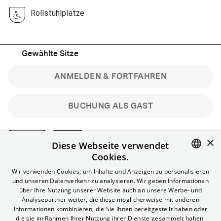
Rollstuhlplätze
Gewählte Sitze
ANMELDEN & FORTFAHREN
BUCHUNG ALS GAST
×
Diese Webseite verwendet
Cookies.
Bitte beachte: Gastbuchungen sind nicht stornierbar.
ENGLISH
Wir verwenden Cookies, um Inhalte und Anzeigen zu personalisieren
Registriere dich kostenlos für bis zu 90 min vor Filmbeginn
und unseren Datenverkehr zu analysieren. Wir geben Informationen
stornierbare Tickets für reguläre Vorstellungen.
GERMAN
über Ihre Nutzung unserer Website auch an unsere Werbe- und
Unlimited-Mitglied? Melde dich an, um deine Benefits
Analysepartner weiter, die diese möglicherweise mit anderen
nutzen zu können.
Informationen kombinieren, die Sie ihnen bereitgestellt haben oder
die sie im Rahmen Ihrer Nutzung ihrer Dienste gesammelt haben.