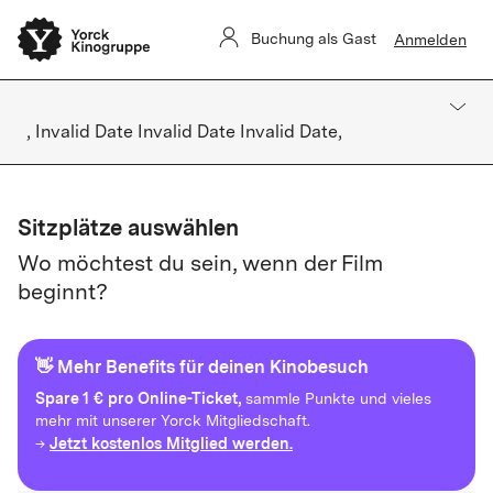
Buchung als Gast
Anmelden
, Invalid Date Invalid Date Invalid Date,
Sitzplätze auswählen
Wo möchtest du sein, wenn der Film
beginnt?
👋 Mehr Benefits für deinen Kinobesuch
Spare
1 € pro Online-Ticket,
sammle Punkte und vieles
mehr mit unserer Yorck Mitgliedschaft.
Jetzt kostenlos Mitglied werden.
→