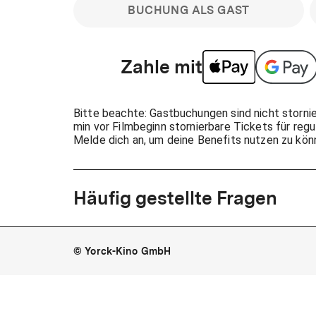
BUCHUNG ALS GAST
Zahle mit
Bitte beachte: Gastbuchungen sind nicht stornier
min vor Filmbeginn stornierbare Tickets für regu
Melde dich an, um deine Benefits nutzen zu kön
Häufig gestellte Fragen
Kann ich Tickets stornieren
© Yorck-Kino GmbH
Nur sofern du die Buchung angemeldet mit e
durchführst.
Alle deine Buchungen findest du 
Tickets kostenlos bis 90 Minuten vor Vorstel
stornieren.