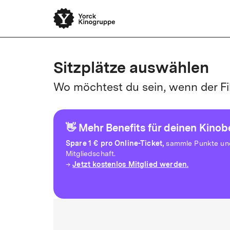
Sitzplätze auswählen
Wo möchtest du sein, wenn der Fi
👋 Mehr Benefits für deinen Kino
Spare
1 € pro Online-Ticket,
sammle Punkte und 
Mitgliedschaft.
Jetzt kostenlos Mitglied werden.
→