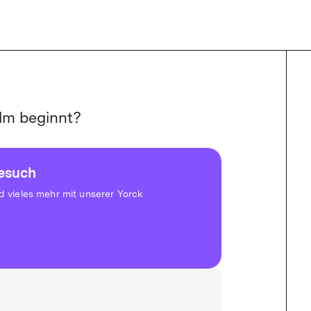
lm beginnt?
besuch
vieles mehr mit unserer Yorck