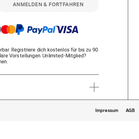
ANMELDEN & FORTFAHREN
bar. Registriere dich kostenlos für bis zu 90
läre Vorstellungen. Unlimited-Mitglied?
nen.
?
Impressum
AGB
inem kostenlosen Yorck-Mitgliedskonto
im Bereich "Mein Konto". Dort kannst du
lungsbeginn ganz bequem mit zwei Klicks