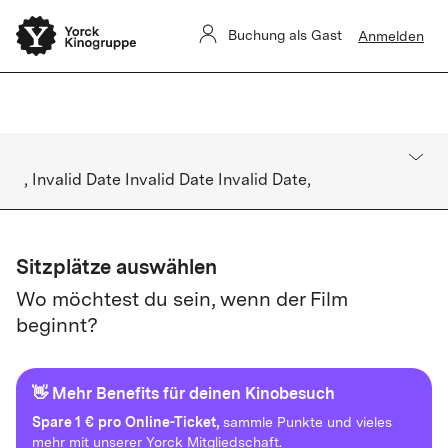
Yorck Unlimited-Aboverwaltung ist derzeit eingeschränkt.
Buchung als Gast
Anmelden
Buchungen sind nicht betroffen.
, Invalid Date Invalid Date Invalid Date,
Sitzplätze auswählen
Wo möchtest du sein, wenn der Film
beginnt?
👋 Mehr Benefits für deinen Kinobesuch
Spare
1 € pro Online-Ticket,
sammle Punkte und vieles
mehr mit unserer Yorck Mitgliedschaft.