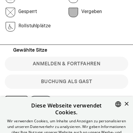
Gesperrt
Vergeben
Rollstuhlplätze
Gewählte Sitze
ANMELDEN & FORTFAHREN
BUCHUNG ALS GAST
×
Diese Webseite verwendet
Cookies.
Bitte beachte: Gastbuchungen sind nicht stornierbar.
ENGLISH
Wir verwenden Cookies, um Inhalte und Anzeigen zu personalisieren
Registriere dich kostenlos für bis zu 90 min vor Filmbeginn
und unseren Datenverkehr zu analysieren. Wir geben Informationen
stornierbare Tickets für reguläre Vorstellungen.
GERMAN
über Ihre Nutzung unserer Website auch an unsere Werbe- und