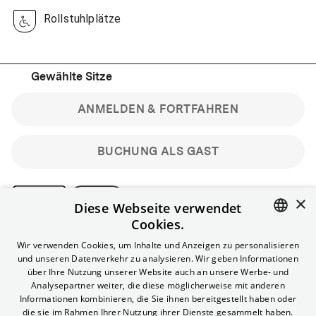
Rollstuhlplätze
Gewählte Sitze
ANMELDEN & FORTFAHREN
BUCHUNG ALS GAST
×
Diese Webseite verwendet
Cookies.
Bitte beachte: Gastbuchungen sind nicht stornierbar.
ENGLISH
Wir verwenden Cookies, um Inhalte und Anzeigen zu personalisieren
Registriere dich kostenlos für bis zu 90 min vor Filmbeginn
und unseren Datenverkehr zu analysieren. Wir geben Informationen
stornierbare Tickets für reguläre Vorstellungen.
GERMAN
über Ihre Nutzung unserer Website auch an unsere Werbe- und
Unlimited-Mitglied? Melde dich an, um deine Benefits
Analysepartner weiter, die diese möglicherweise mit anderen
nutzen zu können.
Informationen kombinieren, die Sie ihnen bereitgestellt haben oder
die sie im Rahmen Ihrer Nutzung ihrer Dienste gesammelt haben.