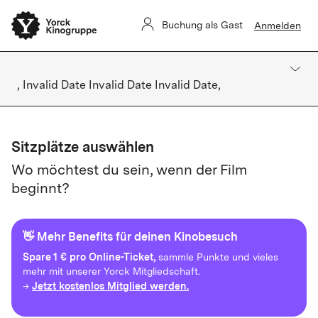
Buchung als Gast
Anmelden
, Invalid Date Invalid Date Invalid Date,
Sitzplätze auswählen
Wo möchtest du sein, wenn der Film
beginnt?
👋 Mehr Benefits für deinen Kinobesuch
Spare
1 € pro Online-Ticket,
sammle Punkte und vieles
mehr mit unserer Yorck Mitgliedschaft.
Jetzt kostenlos Mitglied werden.
→