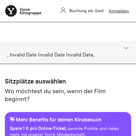
Sommerkino Kulturforum
Das
ist für heute ausverkauft. Es gibt
Buchung als Gast
Anmelden
keine Restkarten vor Ort.
, Invalid Date Invalid Date Invalid Date,
Sitzplätze auswählen
Wo möchtest du sein, wenn der Film
beginnt?
👋 Mehr Benefits für deinen Kinobesuch
Spare
1 € pro Online-Ticket,
sammle Punkte und vieles
mehr mit unserer Yorck Mitgliedschaft.