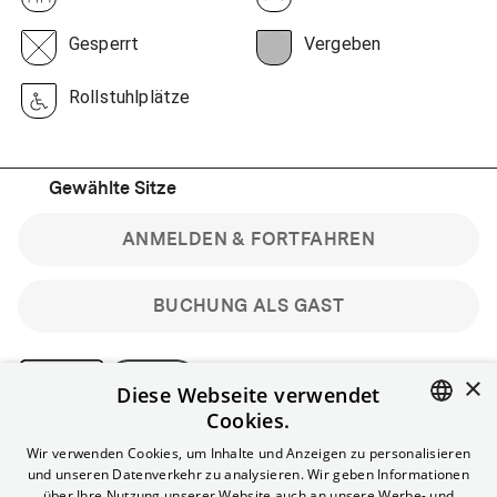
Gesperrt
Vergeben
Rollstuhlplätze
Gewählte Sitze
ANMELDEN & FORTFAHREN
BUCHUNG ALS GAST
×
Diese Webseite verwendet
Cookies.
Bitte beachte: Gastbuchungen sind nicht stornierbar.
ENGLISH
Wir verwenden Cookies, um Inhalte und Anzeigen zu personalisieren
Registriere dich kostenlos für bis zu 90 min vor Filmbeginn
und unseren Datenverkehr zu analysieren. Wir geben Informationen
stornierbare Tickets für reguläre Vorstellungen.
GERMAN
über Ihre Nutzung unserer Website auch an unsere Werbe- und