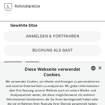
Rollstuhlplätze
Gewählte Sitze
ANMELDEN & FORTFAHREN
BUCHUNG ALS GAST
×
Diese Webseite verwendet
Cookies.
Bitte beachte: Gastbuchungen sind nicht stornierbar.
ENGLISH
Wir verwenden Cookies, um Inhalte und Anzeigen zu personalisieren
Registriere dich kostenlos für bis zu 90 min vor Filmbeginn
und unseren Datenverkehr zu analysieren. Wir geben Informationen
stornierbare Tickets für reguläre Vorstellungen.
GERMAN
über Ihre Nutzung unserer Website auch an unsere Werbe- und
Unlimited-Mitglied? Melde dich an, um deine Benefits
Analysepartner weiter, die diese möglicherweise mit anderen
nutzen zu können.
Informationen kombinieren, die Sie ihnen bereitgestellt haben oder
die sie im Rahmen Ihrer Nutzung ihrer Dienste gesammelt haben.