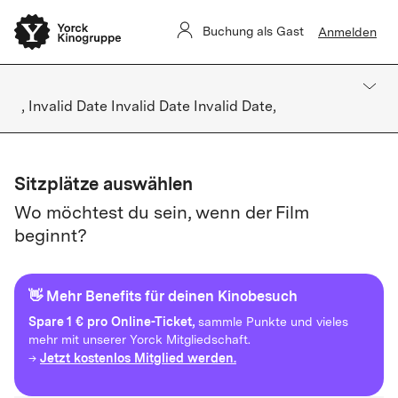
Buchung als Gast
Anmelden
, Invalid Date Invalid Date Invalid Date,
Sitzplätze auswählen
Wo möchtest du sein, wenn der Film
beginnt?
👋 Mehr Benefits für deinen Kinobesuch
Spare
1 € pro Online-Ticket,
sammle Punkte und vieles
mehr mit unserer Yorck Mitgliedschaft.
Jetzt kostenlos Mitglied werden.
→