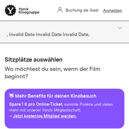
Buchung als Gast
Anmelden
, Invalid Date Invalid Date Invalid Date,
Sitzplätze auswählen
Wo möchtest du sein, wenn der Film
beginnt?
👋 Mehr Benefits für deinen Kinobesuch
Spare
1 € pro Online-Ticket,
sammle Punkte und vieles
mehr mit unserer Yorck Mitgliedschaft.
Jetzt kostenlos Mitglied werden.
→