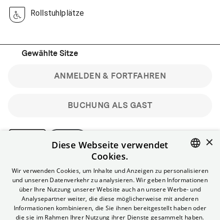
Rollstuhlplätze
Gewählte Sitze
ANMELDEN & FORTFAHREN
BUCHUNG ALS GAST
×
Diese Webseite verwendet
Cookies.
Bitte beachte: Gastbuchungen sind nicht stornierbar.
ENGLISH
Wir verwenden Cookies, um Inhalte und Anzeigen zu personalisieren
Registriere dich kostenlos für bis zu 90 min vor Filmbeginn
und unseren Datenverkehr zu analysieren. Wir geben Informationen
stornierbare Tickets für reguläre Vorstellungen.
GERMAN
über Ihre Nutzung unserer Website auch an unsere Werbe- und
Unlimited-Mitglied? Melde dich an, um deine Benefits
Analysepartner weiter, die diese möglicherweise mit anderen
nutzen zu können.
Informationen kombinieren, die Sie ihnen bereitgestellt haben oder
die sie im Rahmen Ihrer Nutzung ihrer Dienste gesammelt haben.