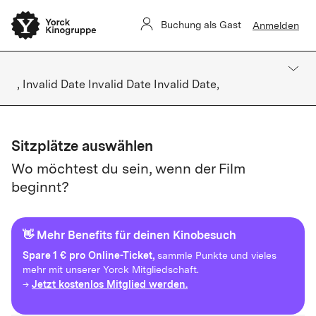
Buchung als Gast
Anmelden
, Invalid Date Invalid Date Invalid Date,
Sitzplätze auswählen
Wo möchtest du sein, wenn der Film
beginnt?
👋 Mehr Benefits für deinen Kinobesuch
Spare
1 € pro Online-Ticket,
sammle Punkte und vieles
mehr mit unserer Yorck Mitgliedschaft.
Jetzt kostenlos Mitglied werden.
→