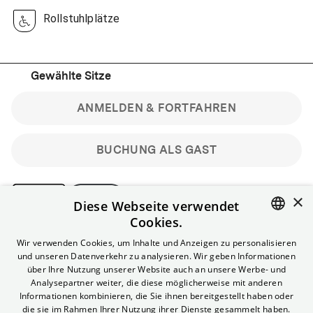
Rollstuhlplätze
Gewählte Sitze
ANMELDEN & FORTFAHREN
BUCHUNG ALS GAST
×
Diese Webseite verwendet
Cookies.
Bitte beachte: Gastbuchungen sind nicht stornierbar.
ENGLISH
Wir verwenden Cookies, um Inhalte und Anzeigen zu personalisieren
Registriere dich kostenlos für bis zu 90 min vor Filmbeginn
und unseren Datenverkehr zu analysieren. Wir geben Informationen
stornierbare Tickets für reguläre Vorstellungen.
GERMAN
über Ihre Nutzung unserer Website auch an unsere Werbe- und
Unlimited-Mitglied? Melde dich an, um deine Benefits
Analysepartner weiter, die diese möglicherweise mit anderen
nutzen zu können.
Informationen kombinieren, die Sie ihnen bereitgestellt haben oder
die sie im Rahmen Ihrer Nutzung ihrer Dienste gesammelt haben.