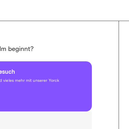
lm beginnt?
besuch
vieles mehr mit unserer Yorck