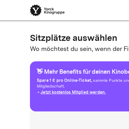
Sitzplätze auswählen
Wo möchtest du sein, wenn der Fi
👋 Mehr Benefits für deinen Kino
Spare
1 € pro Online-Ticket,
sammle Punkte und 
Mitgliedschaft.
Jetzt kostenlos Mitglied werden.
→