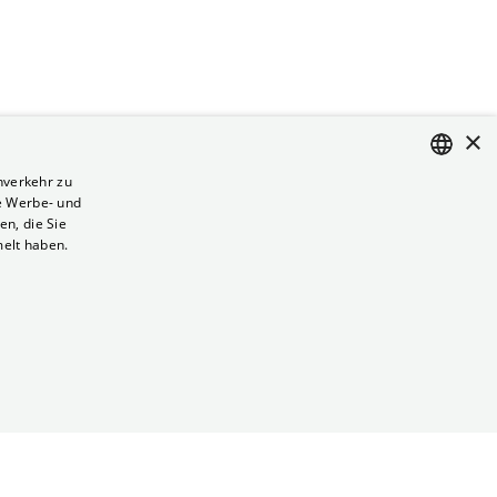
×
nverkehr zu
e Werbe- und
ENGLISH
n, die Sie
GERMAN
melt haben.
Vertrag kündigen
Datenschutz
Cookies