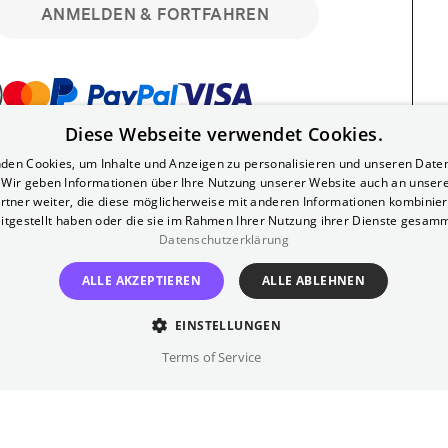
ANMELDEN & FORTFAHREN
Diese Webseite verwendet Cookies.
bar. Registriere dich kostenlos für bis zu 90
den Cookies, um Inhalte und Anzeigen zu personalisieren und unseren Date
läre Vorstellungen. Unlimited-Mitglied?
. Wir geben Informationen über Ihre Nutzung unserer Website auch an unser
nen.
rtner weiter, die diese möglicherweise mit anderen Informationen kombiniere
itgestellt haben oder die sie im Rahmen Ihrer Nutzung ihrer Dienste gesam
Datenschutzerklärung
ALLE AKZEPTIEREN
ALLE ABLEHNEN
EINSTELLUNGEN
?
Impressum
AGB
Terms of Service
inem kostenlosen Yorck-Mitgliedskonto
im Bereich "Mein Konto". Dort kannst du
lungsbeginn ganz bequem mit zwei Klicks