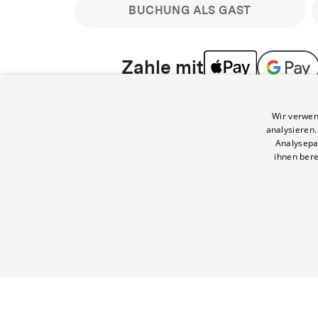
BUCHUNG ALS GAST
Zahle mit
Bitte beachte: Gastbuchungen sind nicht stornier
Wir verwen
min vor Filmbeginn stornierbare Tickets für regu
analysieren
Melde dich an, um deine Benefits nutzen zu kön
Analysepa
ihnen bere
Häufig gestellte Fragen
Kann ich Tickets stornieren
© Yorck-Kino GmbH
Nur sofern du die Buchung angemeldet mit e
durchführst.
Alle deine Buchungen findest du 
Tickets kostenlos bis 90 Minuten vor Vorstel
stornieren.