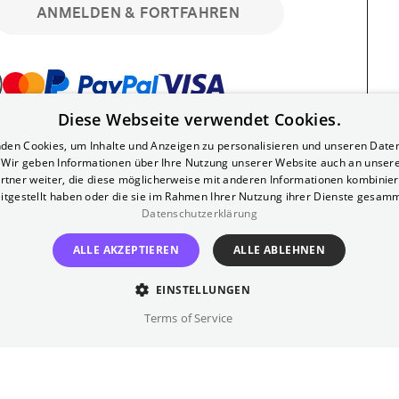
ANMELDEN & FORTFAHREN
Diese Webseite verwendet Cookies.
bar. Registriere dich kostenlos für bis zu 90
den Cookies, um Inhalte und Anzeigen zu personalisieren und unseren Date
läre Vorstellungen. Unlimited-Mitglied?
. Wir geben Informationen über Ihre Nutzung unserer Website auch an unser
nen.
rtner weiter, die diese möglicherweise mit anderen Informationen kombiniere
itgestellt haben oder die sie im Rahmen Ihrer Nutzung ihrer Dienste gesam
Datenschutzerklärung
ALLE AKZEPTIEREN
ALLE ABLEHNEN
EINSTELLUNGEN
?
Impressum
AGB
Terms of Service
inem kostenlosen Yorck-Mitgliedskonto
im Bereich "Mein Konto". Dort kannst du
lungsbeginn ganz bequem mit zwei Klicks