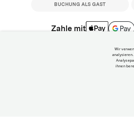
BUCHUNG ALS GAST
Zahle mit
Bitte beachte: Gastbuchungen sind nicht stornier
Wir verwen
min vor Filmbeginn stornierbare Tickets für regu
analysieren
Melde dich an, um deine Benefits nutzen zu kön
Analysepa
ihnen bere
Häufig gestellte Fragen
Kann ich Tickets stornieren
© Yorck-Kino GmbH
Nur sofern du die Buchung angemeldet mit e
durchführst.
Alle deine Buchungen findest du 
Tickets kostenlos bis 90 Minuten vor Vorstel
stornieren.