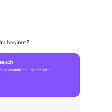
lm beginnt?
besuch
vieles mehr mit unserer Yorck