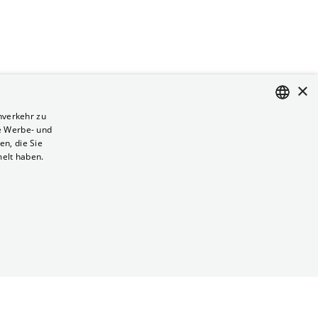
×
nverkehr zu
e Werbe- und
ENGLISH
n, die Sie
GERMAN
melt haben.
Vertrag kündigen
Datenschutz
Cookies