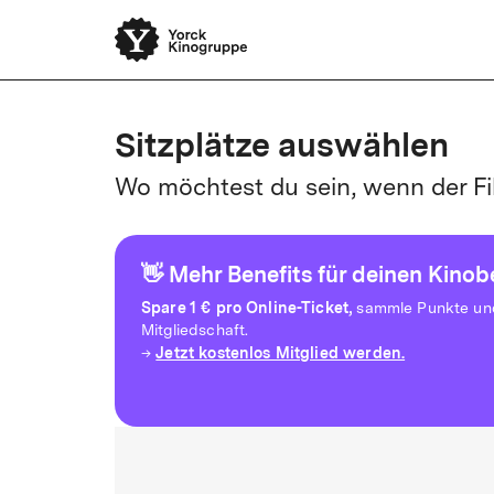
Sitzplätze auswählen
Wo möchtest du sein, wenn der Fi
👋 Mehr Benefits für deinen Kino
Spare
1 € pro Online-Ticket,
sammle Punkte und 
Mitgliedschaft.
Jetzt kostenlos Mitglied werden.
→