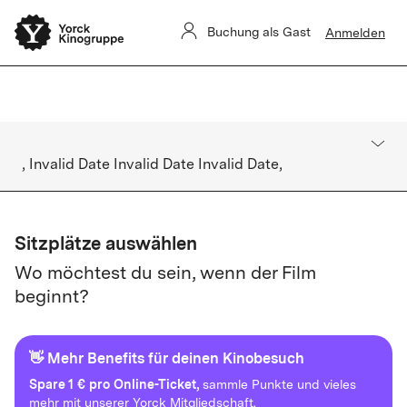
Sommerkino Kulturforum
Das
ist für heute ausverkauft. Es gibt
Buchung als Gast
Anmelden
keine Restkarten vor Ort.
, Invalid Date Invalid Date Invalid Date,
Sitzplätze auswählen
Wo möchtest du sein, wenn der Film
beginnt?
👋 Mehr Benefits für deinen Kinobesuch
Spare
1 € pro Online-Ticket,
sammle Punkte und vieles
mehr mit unserer Yorck Mitgliedschaft.