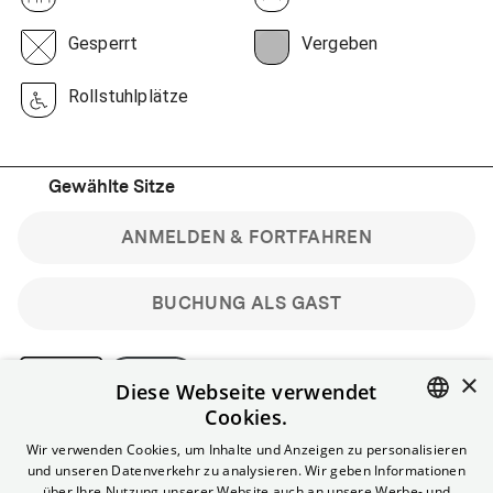
Gesperrt
Vergeben
Rollstuhlplätze
Gewählte Sitze
ANMELDEN & FORTFAHREN
BUCHUNG ALS GAST
×
Diese Webseite verwendet
Cookies.
Bitte beachte: Gastbuchungen sind nicht stornierbar.
ENGLISH
Wir verwenden Cookies, um Inhalte und Anzeigen zu personalisieren
Registriere dich kostenlos für bis zu 90 min vor Filmbeginn
und unseren Datenverkehr zu analysieren. Wir geben Informationen
stornierbare Tickets für reguläre Vorstellungen.
GERMAN
über Ihre Nutzung unserer Website auch an unsere Werbe- und