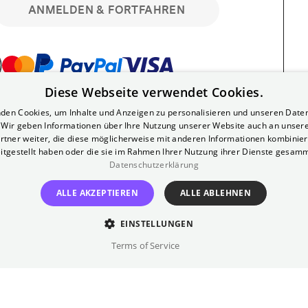
ANMELDEN & FORTFAHREN
Diese Webseite verwendet Cookies.
bar. Registriere dich kostenlos für bis zu 90
den Cookies, um Inhalte und Anzeigen zu personalisieren und unseren Date
läre Vorstellungen. Unlimited-Mitglied?
. Wir geben Informationen über Ihre Nutzung unserer Website auch an unser
nen.
rtner weiter, die diese möglicherweise mit anderen Informationen kombiniere
itgestellt haben oder die sie im Rahmen Ihrer Nutzung ihrer Dienste gesam
Datenschutzerklärung
ALLE AKZEPTIEREN
ALLE ABLEHNEN
EINSTELLUNGEN
?
Impressum
AGB
Terms of Service
inem kostenlosen Yorck-Mitgliedskonto
im Bereich "Mein Konto". Dort kannst du
lungsbeginn ganz bequem mit zwei Klicks