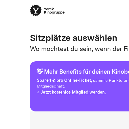
Sitzplätze auswählen
Wo möchtest du sein, wenn der Fi
👋 Mehr Benefits für deinen Kino
Spare
1 € pro Online-Ticket,
sammle Punkte und 
Mitgliedschaft.
Jetzt kostenlos Mitglied werden.
→