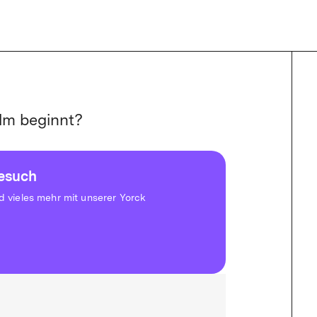
lm beginnt?
besuch
vieles mehr mit unserer Yorck