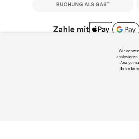
BUCHUNG ALS GAST
Zahle mit
Bitte beachte: Gastbuchungen sind nicht stornier
Wir verwen
min vor Filmbeginn stornierbare Tickets für regu
analysieren
Melde dich an, um deine Benefits nutzen zu kön
Analysepa
ihnen bere
Häufig gestellte Fragen
Kann ich Tickets stornieren
© Yorck-Kino GmbH
Nur sofern du die Buchung angemeldet mit e
durchführst.
Alle deine Buchungen findest du 
Tickets kostenlos bis 90 Minuten vor Vorstel
stornieren.