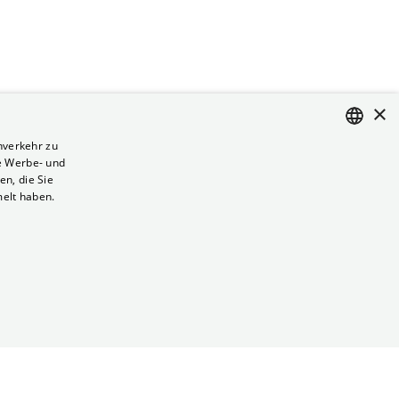
×
nverkehr zu
e Werbe- und
ENGLISH
n, die Sie
GERMAN
melt haben.
Vertrag kündigen
Datenschutz
Cookies